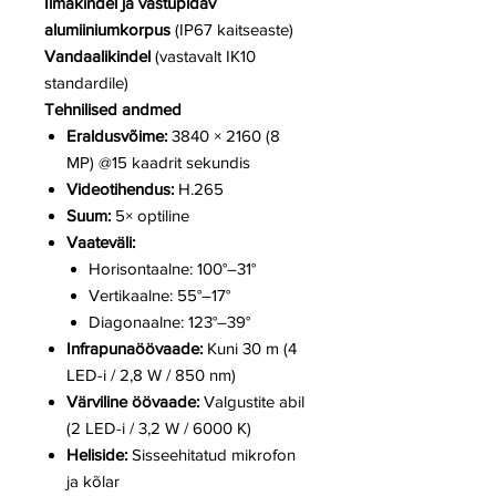
Ilmakindel ja vastupidav
alumiiniumkorpus
(IP67 kaitseaste)
Vandaalikindel
(vastavalt IK10
standardile)
Tehnilised andmed
Eraldusvõime:
3840 × 2160 (8
MP) @15 kaadrit sekundis
Videotihendus:
H.265
Suum:
5× optiline
Vaateväli:
Horisontaalne: 100°–31°
Vertikaalne: 55°–17°
Diagonaalne: 123°–39°
Infrapunaöövaade:
Kuni 30 m (4
LED-i / 2,8 W / 850 nm)
Värviline öövaade:
Valgustite abil
(2 LED-i / 3,2 W / 6000 K)
Heliside:
Sisseehitatud mikrofon
ja kõlar