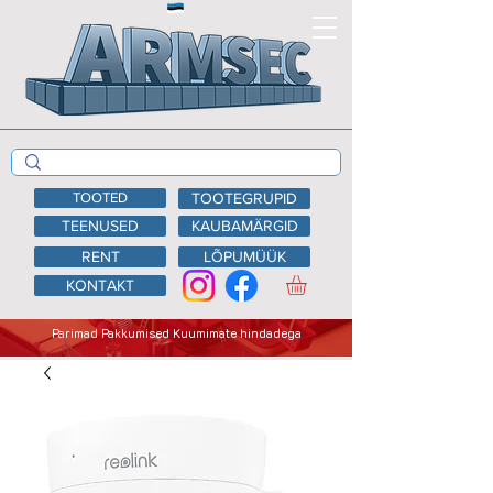
TOOTED
TOOTEGRUPID
TEENUSED
KAUBAMÄRGID
RENT
LÕPUMÜÜK
KONTAKT
Parimad Pakkumised Kuumimate hindadega