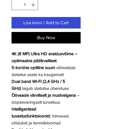
Lisa korvi / Add to Cart
Buy Now
4K (8 MP) Ultra HD eraldusvõime –
optimaalne pildikvaliteet
5-kordne optiline suum
võimaldab
detailse vaate ka kaugemalt
Dual band Wi-Fi (2,4 GHz / 5
GHz)
tagab stabiilse ühenduse
Öövaade värviliselt ja mustvalgena
–
ööpäevaringselt turvalisus
Intelligentsed
tuvastusfunktsioonid:
inimesed,
sõidukid ja lemmikloomad