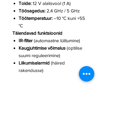
Toide:
12 V alalisvool (1 A)
Töösagedus:
2,4 GHz / 5 GHz
Töötemperatuur:
–10 °C kuni +55
°C
Täiendavad funktsioonid
IR-filter
(automaatne lülitumine)
Kaugjuhtimise võimalus
(optilise
suumi reguleerimine)
Liikumisalarmid
(häired
rakendusse)