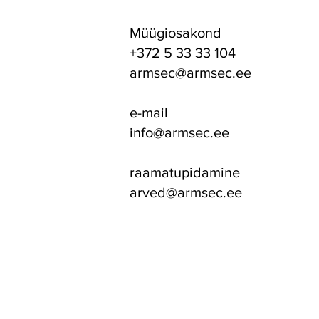
Müügiosakond
+372 5 33 33 104
armsec@armsec.ee
e-mail
info@armsec.ee
raamatupidamine
arved@armsec.ee