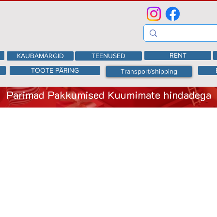
RENT
KAUBAMÄRGID
TEENUSED
TOOTE PÄRING
Transport/shipping
Parimad Pakkumised Kuumimate hindadega