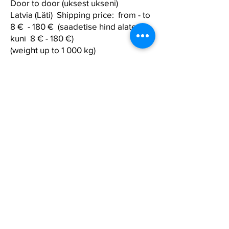
Door to door (uksest ukseni)
Latvia (Läti) Shipping price: from - to
8 € - 180 € (saadetise hind alates -
kuni 8 € - 180 €)
(weight up to 1 000 kg)
Door to door (uksest ukseni)
Lithuania (Leedu) Shipping price:
from - to 18 € - 233 € (saadetise
hind alates - kuni 18 € - 233 €)
(weight up to 1 000 kg)