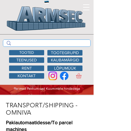
TOOTED
TOOTEGRUPID
TEENUSED
KAUBAMÄRGID
RENT
LÕPUMÜÜK
KONTAKT
Parimad Pakkumised Kuumimate hindadega
TRANSPORT/SHIPPING -
OMNIVA
Pakiautomaatidesse/To parcel
machines