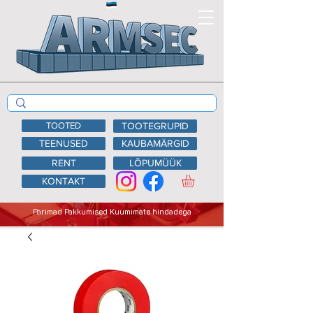
TOOTED
TOOTEGRUPID
TEENUSED
KAUBAMÄRGID
RENT
LÕPUMÜÜK
KONTAKT
Parimad Pakkumised Kuumimate hindadega