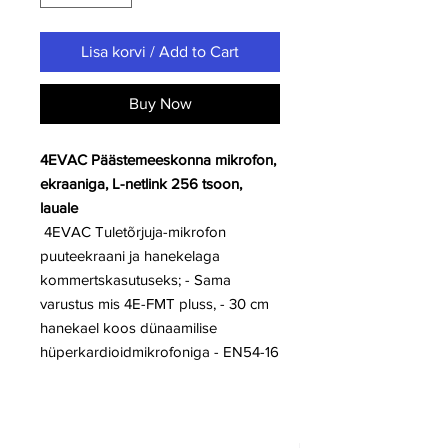
Lisa korvi / Add to Cart
Buy Now
4EVAC Päästemeeskonna mikrofon,
ekraaniga, L-netlink 256 tsoon,
lauale
4EVAC Tuletõrjuja-mikrofon
puuteekraani ja hanekelaga
kommertskasutuseks; - Sama
varustus mis 4E-FMT pluss, - 30 cm
hanekael koos dünaamilise
hüperkardioidmikrofoniga - EN54-16