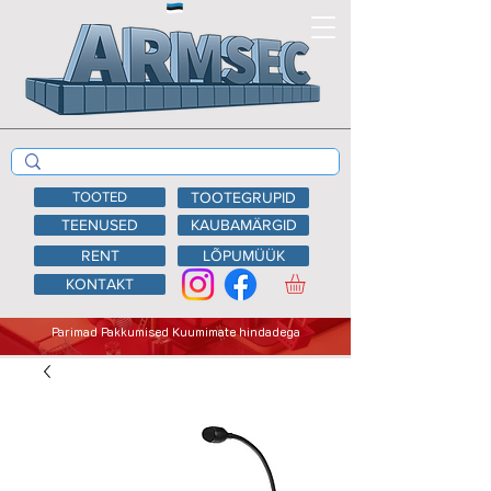
TOOTED
TOOTEGRUPID
TEENUSED
KAUBAMÄRGID
RENT
LÕPUMÜÜK
KONTAKT
Parimad Pakkumised Kuumimate hindadega