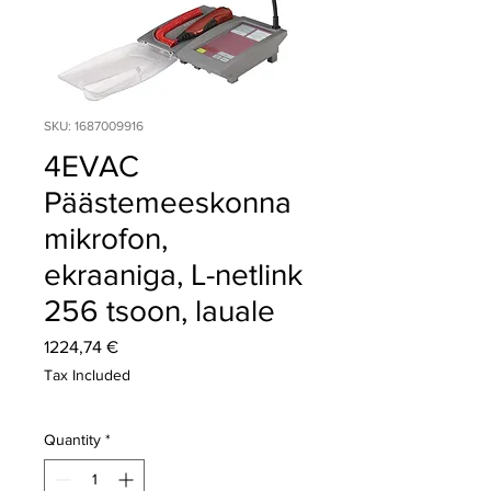
SKU: 1687009916
4EVAC
Päästemeeskonna
mikrofon,
ekraaniga, L-netlink
256 tsoon, lauale
Price
1224,74 €
Tax Included
Quantity
*