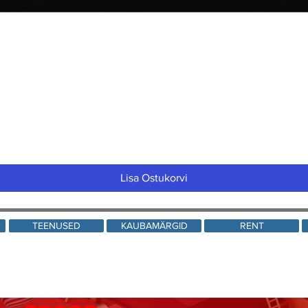
Quick View
Lisa Ostukorvi
TEENUSED
KAUBAMÄRGID
RENT