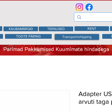
RENT
KAUBAMÄRGID
TEENUSED
TOOTE PÄRING
Transport/shipping
Parimad Pakkumised Kuumimate hindadega
Adapter USB
arvuti taga 