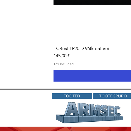
TCBest LR20 D 96tk patarei
Price
145,00 €
Tax Included
TOOTED
TOOTEGRUPID