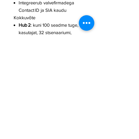
Integreerub valvefirmadega
Contact ID ja SIA kaudu
Kokkuvõte
Hub 2
: kuni 100 seadme tuge, 50
kasutajat, 32 stsenaariumi,
Ethernet + 2 SIM-kaarti,
fotokinnituse tugi, kuni 2000 m
sideulatust.