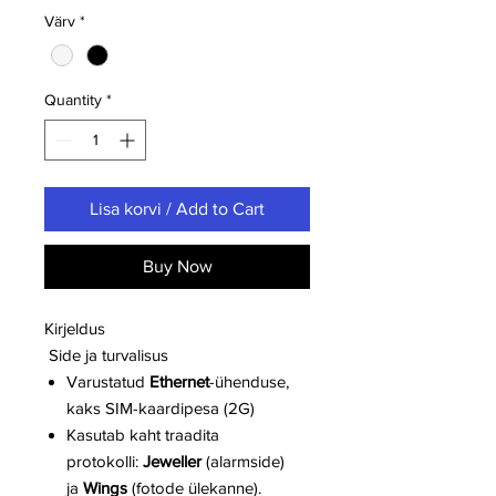
Värv
*
Quantity
*
Lisa korvi / Add to Cart
Buy Now
Kirjeldus
Side ja turvalisus
Varustatud
Ethernet
-ühenduse,
kaks SIM-kaardipesa (2G)
Kasutab kaht traadita
protokolli:
Jeweller
(alarmside)
ja
Wings
(fotode ülekanne).