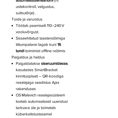
automaatstsenaariumi
(nt
ustekontroll, valgustus,
suitsutõrje) .
Toide ja varundus
Töötab peamiselt 110–240 V
vooluvõrgust.
Sisseehitatud taasterežiimiga
liitiumpatarei tagab kuni
16
tundi
toimimist offline režiimis
Paigaldus ja haldus
Paigaldatakse
siseruumidesse
,
kasutades SmartBracket
kinnitusplaati – QR-koodiga
reaalajaga seadistus Ajax
rakenduses
OS Malevich reaalajasüsteem
toetab automaatseid uuendusi
tarkvara üle ja toimetab
küberkaitstustasemel