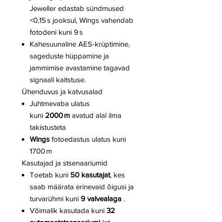
Jeweller edastab sündmused
<0,15 s jooksul, Wings vahendab
fotodeni kuni 9 s
Kahesuunaline AES-krüptimine,
sageduste hüppamine ja
jammimise avastamine tagavad
signaali kaitstuse.
Ühenduvus ja katvusalad
Juhtmevaba ulatus
kuni
2000 m
avatud alal ilma
takistusteta
Wings
fotoedastus ulatus kuni
1700 m
Kasutajad ja stsenaariumid
Toetab kuni
50 kasutajat
, kes
saab määrata erinevaid õigusi ja
turvarühmi kuni
9 valvealaga
.
Võimalik kasutada kuni
32