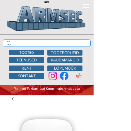
TOOTED
TOOTEGRUPID
TEENUSED
KAUBAMÄRGID
RENT
LÕPUMÜÜK
KONTAKT
Parimad Pakkumised Kuumimate hindadega