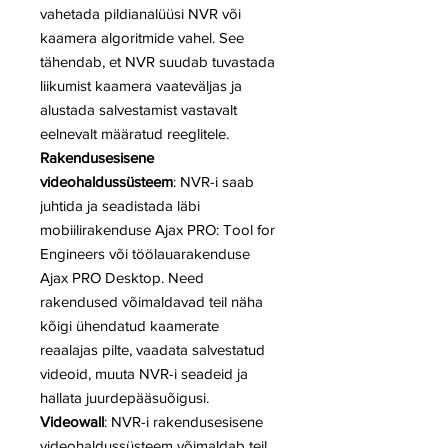
vahetada pildianalüüsi NVR või
kaamera algoritmide vahel. See
tähendab, et NVR suudab tuvastada
liikumist kaamera vaateväljas ja
alustada salvestamist vastavalt
eelnevalt määratud reeglitele.
Rakendusesisene
videohaldussüsteem
: NVR-i saab
juhtida ja seadistada läbi
mobiilirakenduse Ajax PRO: Tool for
Engineers või töölauarakenduse
Ajax PRO Desktop. Need
rakendused võimaldavad teil näha
kõigi ühendatud kaamerate
reaalajas pilte, vaadata salvestatud
videoid, muuta NVR-i seadeid ja
hallata juurdepääsuõigusi.
Videowall
: NVR-i rakendusesisene
videohaldussüsteem võimaldab teil