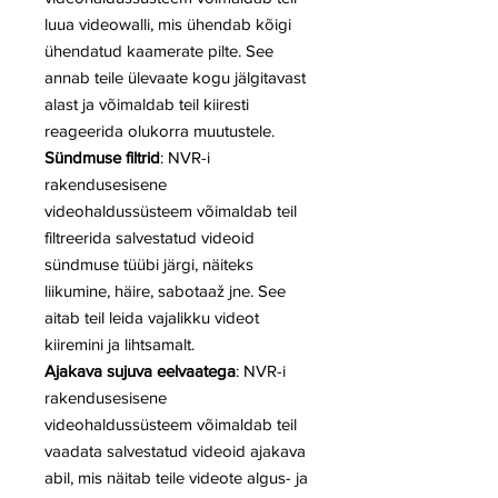
luua videowalli, mis ühendab kõigi
ühendatud kaamerate pilte. See
annab teile ülevaate kogu jälgitavast
alast ja võimaldab teil kiiresti
reageerida olukorra muutustele.
Sündmuse filtrid
: NVR-i
rakendusesisene
videohaldussüsteem võimaldab teil
filtreerida salvestatud videoid
sündmuse tüübi järgi, näiteks
liikumine, häire, sabotaaž jne. See
aitab teil leida vajalikku videot
kiiremini ja lihtsamalt.
Ajakava sujuva eelvaatega
: NVR-i
rakendusesisene
videohaldussüsteem võimaldab teil
vaadata salvestatud videoid ajakava
abil, mis näitab teile videote algus- ja