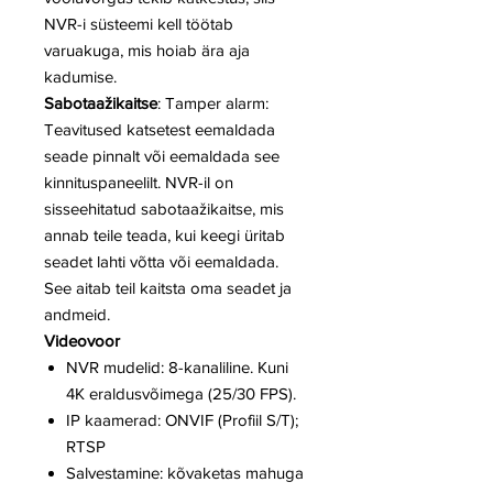
NVR-i süsteemi kell töötab
varuakuga, mis hoiab ära aja
kadumise.
Sabotaažikaitse
: Tamper alarm:
Teavitused katsetest eemaldada
seade pinnalt või eemaldada see
kinnituspaneelilt. NVR-il on
sisseehitatud sabotaažikaitse, mis
annab teile teada, kui keegi üritab
seadet lahti võtta või eemaldada.
See aitab teil kaitsta oma seadet ja
andmeid.
Videovoor
NVR mudelid: 8-kanaliline. Kuni
4K eraldusvõimega (25/30 FPS).
IP kaamerad: ONVIF (Profiil S/T);
RTSP
Salvestamine: kõvaketas mahuga