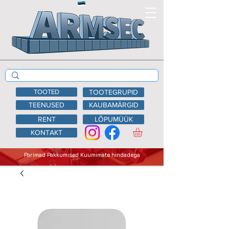
TOOTED
TOOTEGRUPID
TEENUSED
KAUBAMÄRGID
RENT
LÕPUMÜÜK
KONTAKT
Parimad Pakkumised Kuumimate hindadega