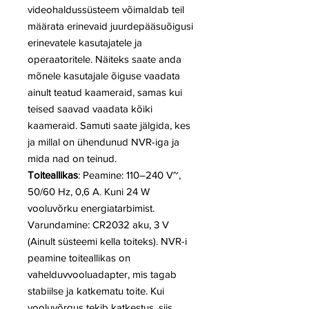
videohaldussüsteem võimaldab teil
määrata erinevaid juurdepääsuõigusi
erinevatele kasutajatele ja
operaatoritele. Näiteks saate anda
mõnele kasutajale õiguse vaadata
ainult teatud kaameraid, samas kui
teised saavad vaadata kõiki
kaameraid. Samuti saate jälgida, kes
ja millal on ühendunud NVR-iga ja
mida nad on teinud.
Toiteallikas
: Peamine: 110–240 V~,
50/60 Hz, 0,6 A. Kuni 24 W
vooluvõrku energiatarbimist.
Varundamine: CR2032 aku, 3 V
(Ainult süsteemi kella toiteks). NVR-i
peamine toiteallikas on
vahelduvvooluadapter, mis tagab
stabiilse ja katkematu toite. Kui
vooluvõrgus tekib katkestus, siis