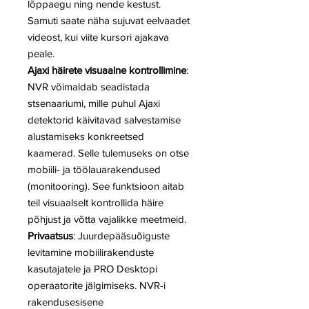
lõppaegu ning nende kestust.
Samuti saate näha sujuvat eelvaadet
videost, kui viite kursori ajakava
peale.
Ajaxi häirete visuaalne kontrollimine
:
NVR võimaldab seadistada
stsenaariumi, mille puhul Ajaxi
detektorid käivitavad salvestamise
alustamiseks konkreetsed
kaamerad. Selle tulemuseks on otse
mobiili- ja töölauarakendused
(monitooring). See funktsioon aitab
teil visuaalselt kontrollida häire
põhjust ja võtta vajalikke meetmeid.
Privaatsus
: Juurdepääsuõiguste
levitamine mobiilirakenduste
kasutajatele ja PRO Desktopi
operaatorite jälgimiseks. NVR-i
rakendusesisene