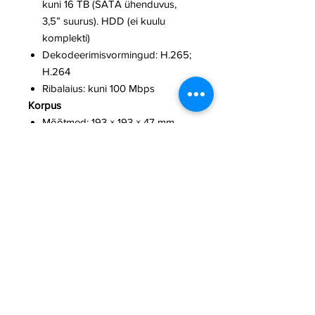
kuni 16 TB (SATA ühenduvus,
3,5” suurus). HDD (ei kuulu
komplekti)
Dekodeerimisvormingud: H.265;
H.264
Ribalaius: kuni 100 Mbps
Korpus
Mõõtmed: 193 × 193 × 47 mm.
Kaal: 700 g (Ilma kõvakettata).
Töötemperatuuri vahemik: 0°C
kuni +40°C.
Tööniiskus: kuni 75%.
Kaitseklass: IP20.
Värvid: Must ja Valge.
Ainult siseruumide paigaldamiseks
.
NVR-i korpus on valmistatud
vastupidavast plastikust ja on
saadaval musta või valge värvi. Sellel
on kompaktne ja elegantne disain,