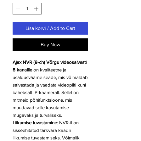
Lisa korvi / Add to Cart
Buy Now
Ajax NVR (8-ch) Võrgu videosalvesti
8 kanalile
on kvaliteetne ja
usaldusväärne seade, mis võimaldab
salvestada ja vaadata videopilti kuni
kaheksalt IP-kaameralt. Sellel on
mitmeid põhifunktsioone, mis
muudavad selle kasutamise
mugavaks ja turvaliseks.
Liikumise tuvastamine
: NVR-il on
sisseehitatud tarkvara kaadri
liikumise tuvastamiseks. Võimalik