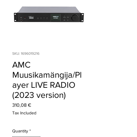
SKU: 1696019216
AMC
Muusikamängija/Pl
ayer LIVE RADIO
(2023 version)
Price
310,08 €
Tax Included
Quantity
*