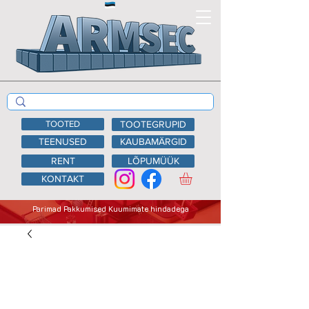
TOOTED
TOOTEGRUPID
TEENUSED
KAUBAMÄRGID
RENT
LÕPUMÜÜK
KONTAKT
Parimad Pakkumised Kuumimate hindadega