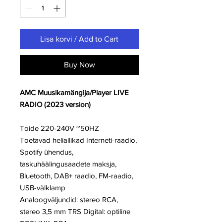
Lisa korvi / Add to Cart
Buy Now
AMC Muusikamängija/Player LIVE
RADIO (2023 version)
Toide 220-240V ~50HZ
Toetavad heliallikad Interneti-raadio,
Spotify ühendus,
taskuhäälingusaadete maksja,
Bluetooth, DAB+ raadio, FM-raadio,
USB-välklamp
Analoogväljundid: stereo RCA,
stereo 3,5 mm TRS Digital: optiline