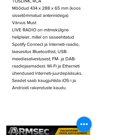
TOSLINK, RCA
Mõõdud 434 x 288 x 65 mm (koos
sissetõmmatud antennidega)
Värvus Must
LIVE RADIO on mitmekülgne
helipleier, millel on sisseehitatud
Spotify Connect ja Interneti-raadio,
taasesitus Bluetoothist, USB-
meediasalvestusest, FM- ja DAB-
raadiojaamadest. Wi-Fi ja Etherneti
ühendused Interneti-juurdepääsuks.
Seadet saab kaugjuhtida iOS-i ja
Androidi rakenduste kaudu