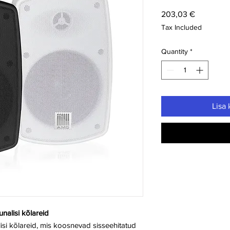
Price
203,03 €
Tax Included
Quantity
*
Lisa 
alisi kõlareid
si kõlareid, mis koosnevad sisseehitatud