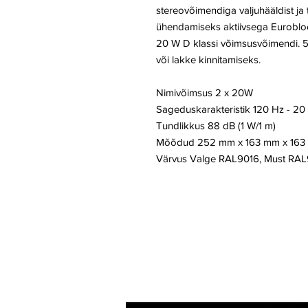
stereovõimendiga valjuhääldist ja t
ühendamiseks aktiivsega Euroblock
20 W D klassi võimsusvõimendi. 5"
või lakke kinnitamiseks.
Nimivõimsus 2 x 20W
Sageduskarakteristik 120 Hz - 20
Tundlikkus 88 dB (1 W/1 m)
Mõõdud 252 mm x 163 mm x 16
Värvus Valge RAL9016, Must RAL