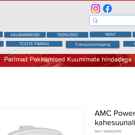
RENT
KAUBAMÄRGID
TEENUSED
TOOTE PÄRING
Transport/shipping
Parimad Pakkumised Kuumimate hindadega
AMC Power 
kahesuunali
SKU: 1696028116