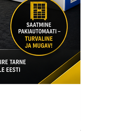
Armsec CR123A liitium pa