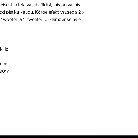
eisest toiteta valjuhääldist, mis on valmis
i pistiku kaudu. Kõrge efektiivsusega 2 x
 woofer ja 1" tweeter. U-klamber seinale
 kHz
3 mm
9017