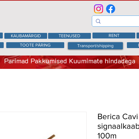
RENT
KAUBAMÄRGID
TEENUSED
TOOTE PÄRING
Transport/shipping
Parimad Pakkumised Kuumimate hindadega
Berica Cavi
signaalkaab
100m