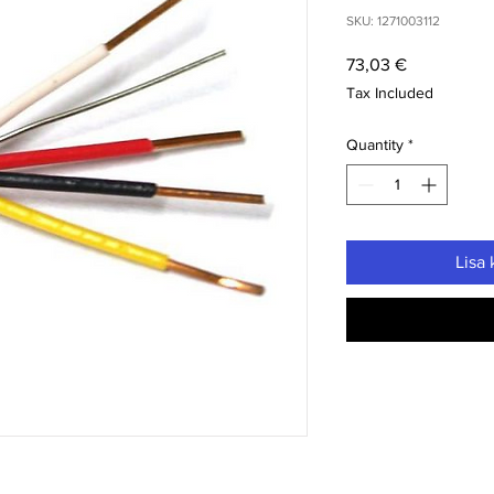
SKU: 1271003112
Price
73,03 €
Tax Included
Quantity
*
Lisa 