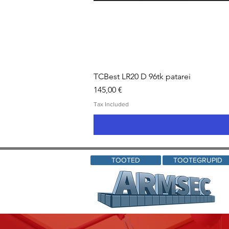
TCBest LR20 D 96tk patarei
Price
145,00 €
Tax Included
TOOTED
TOOTEGRUPID