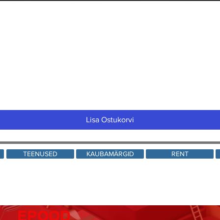
Quick View
Lisa Ostukorvi
TEENUSED
KAUBAMÄRGID
RENT
EPOOD