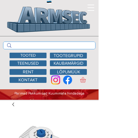
TOOTED
TOOTEGRUPID
TEENUSED
KAUBAMÄRGID
RENT
LÕPUMÜÜK
KONTAKT
Parimad Pakkumised Kuumimate hindadega