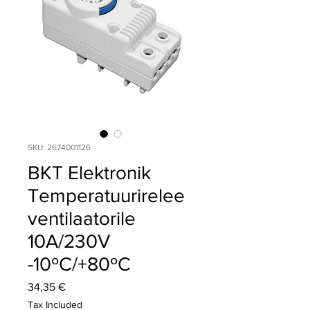
SKU: 2674001126
BKT Elektronik
Temperatuurirelee
ventilaatorile
10A/230V
-10ºC/+80ºC
Price
34,35 €
Tax Included