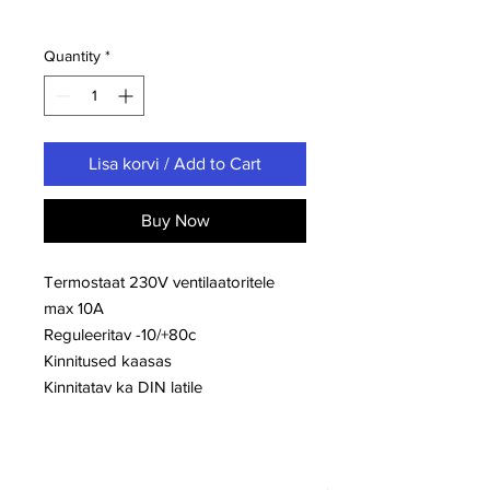
Quantity
*
Lisa korvi / Add to Cart
Buy Now
Termostaat 230V ventilaatoritele
max 10A
Reguleeritav -10/+80c
Kinnitused kaasas
Kinnitatav ka DIN latile