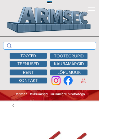
TOOTED
TOOTEGRUPID
TEENUSED
KAUBAMÄRGID
RENT
LÕPUMÜÜK
KONTAKT
Parimad Pakkumised Kuumimate hindadega