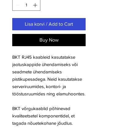
Lisa korvi / Add to Cart
Buy Now
BKT RJ45 kaableid kasutatakse
jaotuskappide ühendamiseks või
seadmete ühendamiseks
pistikupesadega. Neid kasutatakse
serveriruumides, kontori- ja
tööstusruumides ning elamuhoontes.
BKT võrgukaablid põhinevad
kvaliteetsetel komponentidel, et
tagada nõuetekohane jõudlus.