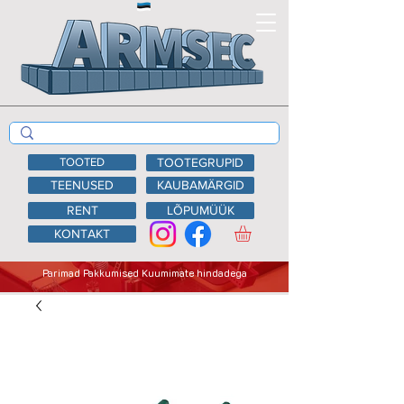
TOOTED
TOOTEGRUPID
TEENUSED
KAUBAMÄRGID
RENT
LÕPUMÜÜK
KONTAKT
Parimad Pakkumised Kuumimate hindadega