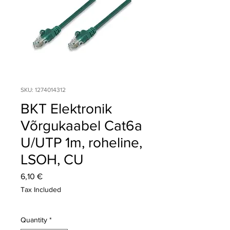
SKU: 1274014312
BKT Elektronik
Võrgukaabel Cat6a
U/UTP 1m, roheline,
LSOH, CU
Price
6,10 €
Tax Included
Quantity
*