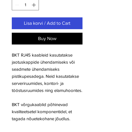
Lisa korvi / Add to Cart
Buy Now
BKT RJ45 kaableid kasutatakse
jaotuskappide ühendamiseks või
seadmete ühendamiseks
pistikupesadega. Neid kasutatakse
serveriruumides, kontori- ja
tööstusruumides ning elamuhoontes.
BKT võrgukaablid põhinevad
kvaliteetsetel komponentidel, et
tagada nõuetekohane jõudlus.