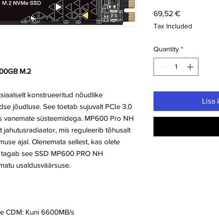
Price
69,52 €
Tax Included
Quantity
*
00GB M.2
alselt konstrueeritud nõudlike
Lisa 
se jõudluse. See toetab sujuvalt PCIe 3.0
aks vanemate süsteemidega. MP600 Pro NH
t jahutusradiaator, mis reguleerib tõhusalt
use ajal. Olenemata sellest, kas olete
aja, tagab see SSD MP600 PRO NH
matu usaldusväärsuse.
ne CDM: Kuni 6600MB/s