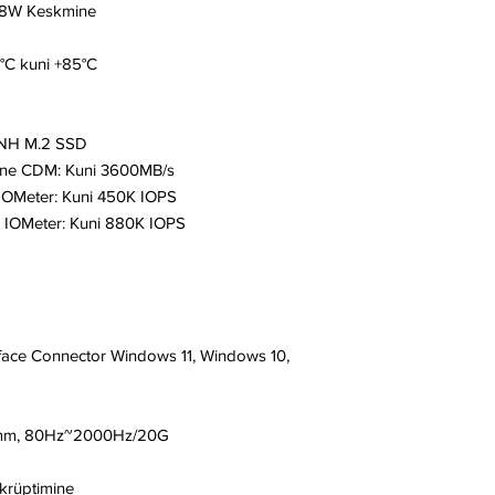
8.8W Keskmine
°C kuni +85°C
 NH M.2 SSD
mine CDM: Kuni 3600MB/s
IOMeter: Kuni 450K IOPS
2 IOMeter: Kuni 880K IOPS
face Connector Windows 11, Windows 10,
2mm, 80Hz~2000Hz/20G
krüptimine