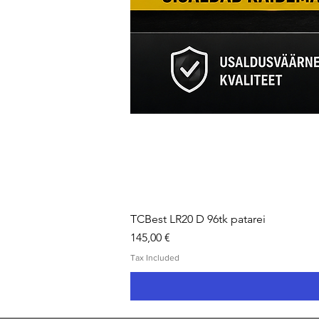
TCBest LR20 D 96tk patarei
Price
145,00 €
Tax Included