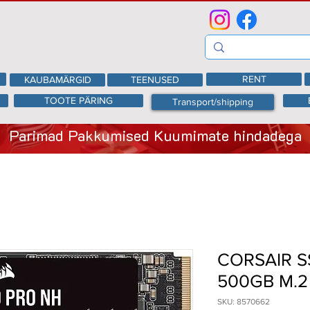
RENT
KAUBAMÄRGID
TEENUSED
TOOTE PÄRING
Transport/shipping
Parimad Pakkumised Kuumimate hindadega
CORSAIR S
500GB M.2
SKU: 8570662