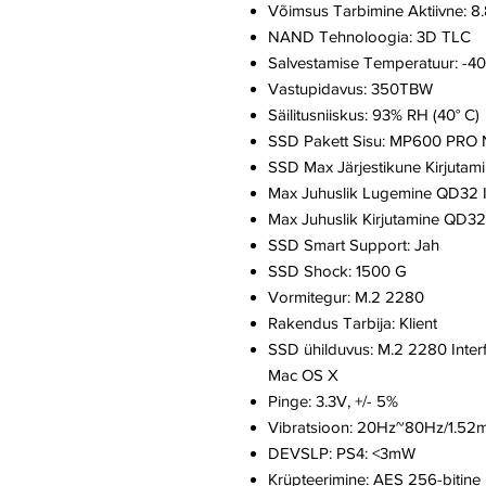
Võimsus Tarbimine Aktiivne: 
NAND Tehnoloogia: 3D TLC
Salvestamise Temperatuur: -40
Vastupidavus: 350TBW
Säilitusniiskus: 93% RH (40° C)
SSD Pakett Sisu: MP600 PRO
SSD Max Järjestikune Kirjuta
Max Juhuslik Lugemine QD32 
Max Juhuslik Kirjutamine QD3
SSD Smart Support: Jah
SSD Shock: 1500 G
Vormitegur: M.2 2280
Rakendus Tarbija: Klient
SSD ühilduvus: M.2 2280 Inter
Mac OS X
Pinge: 3.3V, +/- 5%
Vibratsioon: 20Hz~80Hz/1.5
DEVSLP: PS4: <3mW
Krüpteerimine: AES 256-bitine 