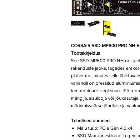
CORSAIR SSD MP600 PRO NH 5
Tootekirjeldus
See SSD MP600 PRO NH on spetsia
rakenduste jaoks, tagades erakord
platvorme, muutes selle ühilduv
variandil on pressitud alumiiniumis
temperatuure isegi suure töökoorm
mängija, sisulooja või jõukasut
märkimisväärse jõudluse ja vanku
Tehnilised andmed
Mälu tüüp: PCIe Gen 4.0 x4
SSD Max Järjestikune Lugemi