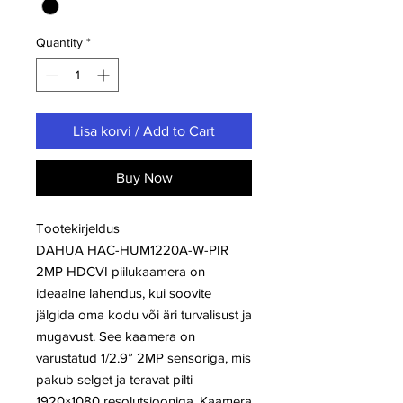
Quantity
*
Lisa korvi / Add to Cart
Buy Now
Tootekirjeldus
DAHUA HAC-HUM1220A-W-PIR
2MP HDCVI piilukaamera on
ideaalne lahendus, kui soovite
jälgida oma kodu või äri turvalisust ja
mugavust. See kaamera on
varustatud 1/2.9” 2MP sensoriga, mis
pakub selget ja teravat pilti
1920×1080 resolutsiooniga. Kaamera