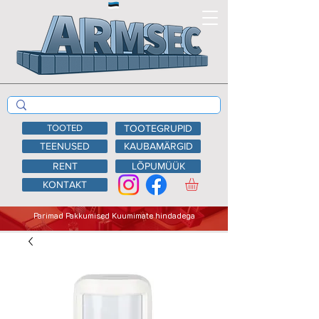
TOOTED
TOOTEGRUPID
TEENUSED
KAUBAMÄRGID
RENT
LÕPUMÜÜK
KONTAKT
Parimad Pakkumised Kuumimate hindadega