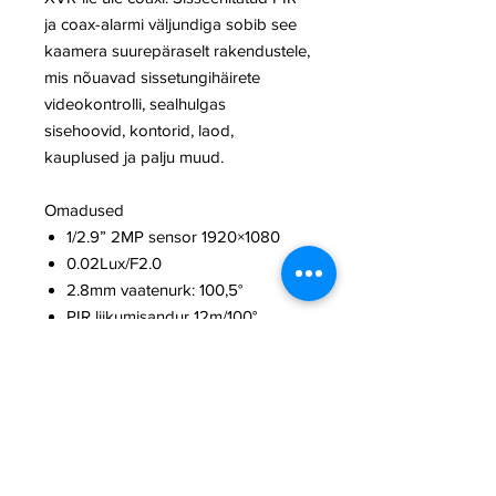
ja coax-alarmi väljundiga sobib see
kaamera suurepäraselt rakendustele,
mis nõuavad sissetungihäirete
videokontrolli, sealhulgas
sisehoovid, kontorid, laod,
kauplused ja palju muud.
Omadused
1/2.9” 2MP sensor 1920×1080
0.02Lux/F2.0
2.8mm vaatenurk: 100,5°
PIR liikumisandur 12m/100°
Loomakindel kuni 18kg
DC 12V <0.7W
Töötemp: -10°C to +50°C
120mm×62mm×58mm
Max 30fps@1080P
HD ja SD väljund lülitatav