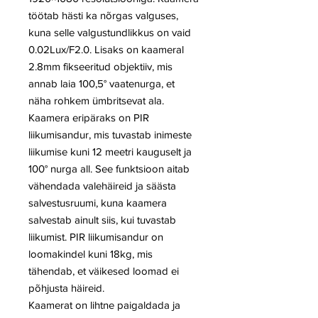
töötab hästi ka nõrgas valguses,
kuna selle valgustundlikkus on vaid
0.02Lux/F2.0. Lisaks on kaameral
2.8mm fikseeritud objektiiv, mis
annab laia 100,5° vaatenurga, et
näha rohkem ümbritsevat ala.
Kaamera eripäraks on PIR
liikumisandur, mis tuvastab inimeste
liikumise kuni 12 meetri kauguselt ja
100° nurga all. See funktsioon aitab
vähendada valehäireid ja säästa
salvestusruumi, kuna kaamera
salvestab ainult siis, kui tuvastab
liikumist. PIR liikumisandur on
loomakindel kuni 18kg, mis
tähendab, et väikesed loomad ei
põhjusta häireid.
Kaamerat on lihtne paigaldada ja