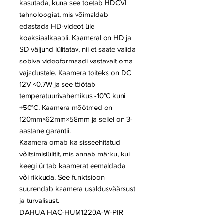
kasutada, kuna see toetab HDCVI
tehnoloogiat, mis võimaldab
edastada HD-videot üle
koaksiaalkaabli. Kaameral on HD ja
SD väljund lülitatav, nii et saate valida
sobiva videoformaadi vastavalt oma
vajadustele. Kaamera toiteks on DC
12V <0.7W ja see töötab
temperatuurivahemikus -10°C kuni
+50°C. Kaamera mõõtmed on
120mm×62mm×58mm ja sellel on 3-
aastane garantii.
Kaamera omab ka sisseehitatud
võltsimislülitit, mis annab märku, kui
keegi üritab kaamerat eemaldada
või rikkuda. See funktsioon
suurendab kaamera usaldusväärsust
ja turvalisust.
DAHUA HAC-HUM1220A-W-PIR