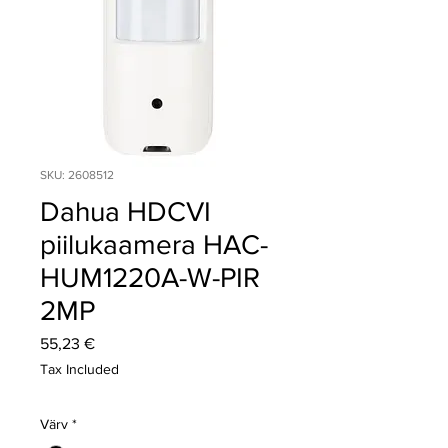
SKU: 2608512
Dahua HDCVI
piilukaamera HAC-
HUM1220A-W-PIR
2MP
Price
55,23 €
Tax Included
Värv
*