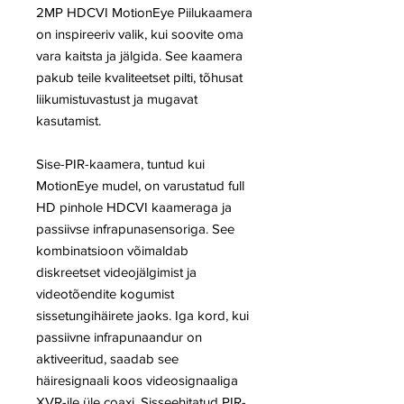
2MP HDCVI MotionEye Piilukaamera
on inspireeriv valik, kui soovite oma
vara kaitsta ja jälgida. See kaamera
pakub teile kvaliteetset pilti, tõhusat
liikumistuvastust ja mugavat
kasutamist.
Sise-PIR-kaamera, tuntud kui
MotionEye mudel, on varustatud full
HD pinhole HDCVI kaameraga ja
passiivse infrapunasensoriga. See
kombinatsioon võimaldab
diskreetset videojälgimist ja
videotõendite kogumist
sissetungihäirete jaoks. Iga kord, kui
passiivne infrapunaandur on
aktiveeritud, saadab see
häiresignaali koos videosignaaliga
XVR-ile üle coaxi. Sisseehitatud PIR-