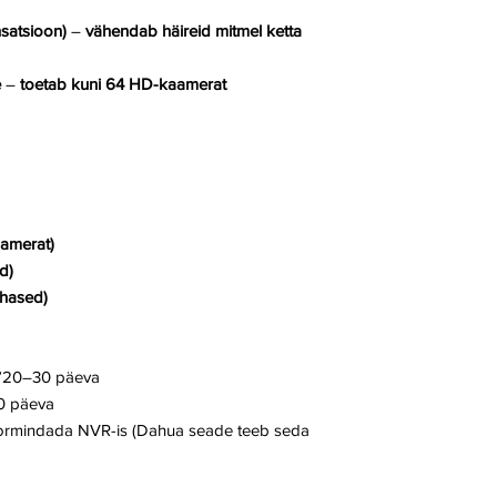
satsioon)
–
vähendab häireid mitmel ketta
e
–
toetab kuni 64 HD-kaamerat
amerat)
d)
ehased)
 ~20–30 päeva
0 päeva
vormindada NVR-is (Dahua seade teeb seda