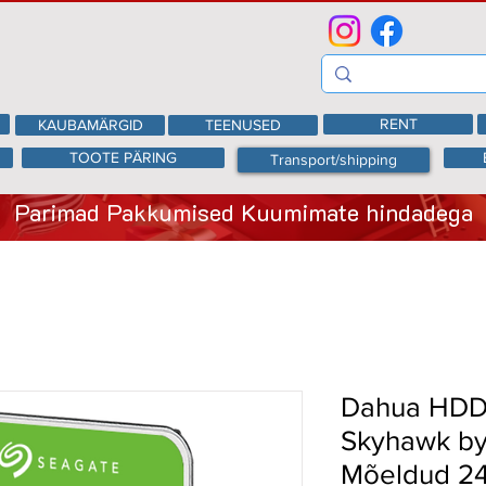
RENT
KAUBAMÄRGID
TEENUSED
TOOTE PÄRING
Transport/shipping
Parimad Pakkumised Kuumimate hindadega
Dahua HDD
Skyhawk by
Mõeldud 24