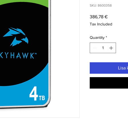
SKU: 8600358
Price
386,78 €
Tax Included
Quantity
*
Lisa 