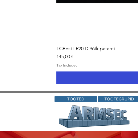
TCBest LR20 D 96tk patarei
Price
145,00 €
Tax Included
TOOTED
TOOTEGRUPID