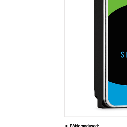
🔹 Põhiomadused: