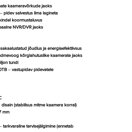
mate kaameravõrkude jaoks
–
pidev salvestus ilma lagineta
kindel koormustaluvus
eaalne NVR/DVR jaoks
asakaalustatud jõudlus ja energiaefektiivsus
dmevoog kõrglahutuslike kaamerate jaoks
iljon tundi
0TB
–
vastupidav pidevatele
C
disain (stabiilsus mitme kaamera korral)
17 mm
–
tarkvaraline tervisejälgimine (ennetab