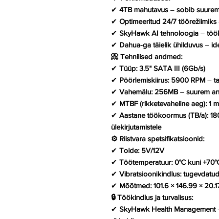
✔
4TB mahutavus
–
sobib suure
✔
Optimeeritud 24/7 töörežiimiks
✔
SkyHawk AI tehnoloogia
–
töö
✔
Dahua-ga täielik ühilduvus
–
id
📀 Tehnilised andmed:
✔
Tüüp:
3.5" SATA III (6Gb/s)
✔
Pöörlemiskiirus:
5900 RPM
–
t
✔
Vahemälu:
256MB
–
suurem an
✔
MTBF (rikketevaheline aeg):
1 m
✔
Aastane töökoormus (TB/a):
18
ülekirjutamistele
⚙️ Riistvara spetsifikatsioonid:
✔
Toide:
5V/12V
✔
Töötemperatuur:
0°C kuni +70°
✔
Vibratsioonikindlus:
tugevdatud 
✔
Mõõtmed:
101.6 × 146.99 × 20.
🔒 Töökindlus ja turvalisus:
✔
SkyHawk Health Management