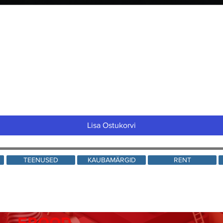
Quick View
Lisa Ostukorvi
TEENUSED
KAUBAMÄRGID
RENT
EPOOD