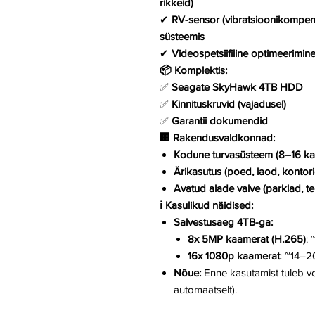
rikkeid)
✔
RV-sensor (vibratsioonikompen
süsteemis
✔
Videospetsiifiline optimeerimin
📦 Komplektis:
✅
Seagate SkyHawk 4TB HDD
✅
Kinnituskruvid (vajadusel)
✅
Garantii dokumendid
🏢 Rakendusvaldkonnad:
Kodune turvasüsteem (8–16 ka
Ärikasutus (poed, laod, kontori
Avatud alade valve (parklad, t
ℹ️ Kasulikud näidised:
Salvestusaeg 4TB-ga:
8x 5MP kaamerat (H.265)
:
16x 1080p kaamerat
: ~14–2
Nõue:
Enne kasutamist tuleb 
automaatselt).