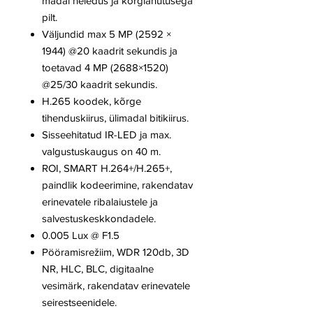
madal heledus ja kõrglahutusega
pilt.
Väljundid max 5 MP (2592 ×
1944) @20 kaadrit sekundis ja
toetavad 4 MP (2688×1520)
@25/30 kaadrit sekundis.
H.265 koodek, kõrge
tihenduskiirus, ülimadal bitikiirus.
Sisseehitatud IR-LED ja max.
valgustuskaugus on 40 m.
ROI, SMART H.264+/H.265+,
paindlik kodeerimine, rakendatav
erinevatele ribalaiustele ja
salvestuskeskkondadele.
0.005 Lux @ F1.5
Pööramisrežiim, WDR 120db, 3D
NR, HLC, BLC, digitaalne
vesimärk, rakendatav erinevatele
seirestseenidele.