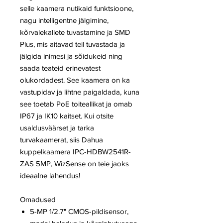
selle kaamera nutikaid funktsioone,
nagu intelligentne jälgimine,
kõrvalekallete tuvastamine ja SMD
Plus, mis aitavad teil tuvastada ja
jälgida inimesi ja sõidukeid ning
saada teateid erinevatest
olukordadest. See kaamera on ka
vastupidav ja lihtne paigaldada, kuna
see toetab PoE toiteallikat ja omab
IP67 ja IK10 kaitset. Kui otsite
usaldusväärset ja tarka
turvakaamerat, siis Dahua
kuppelkaamera IPC-HDBW2541R-
ZAS 5MP, WizSense on teie jaoks
ideaalne lahendus!
Omadused
5-MP 1/2.7" CMOS-pildisensor,