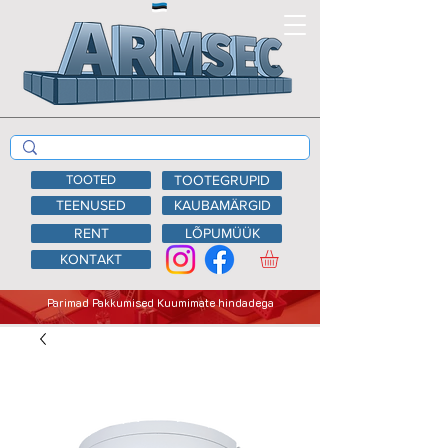
TOOTED
TOOTEGRUPID
TEENUSED
KAUBAMÄRGID
RENT
LÕPUMÜÜK
KONTAKT
Parimad Pakkumised Kuumimate hindadega