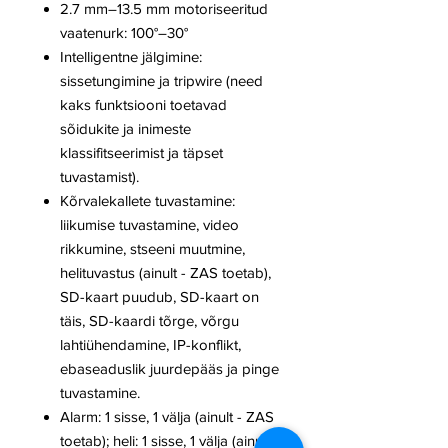
2.7 mm–13.5 mm motoriseeritud
vaatenurk: 100°–30°
Intelligentne jälgimine:
sissetungimine ja tripwire (need
kaks funktsiooni toetavad
sõidukite ja inimeste
klassifitseerimist ja täpset
tuvastamist).
Kõrvalekallete tuvastamine:
liikumise tuvastamine, video
rikkumine, stseeni muutmine,
helituvastus (ainult - ZAS toetab),
SD-kaart puudub, SD-kaart on
täis, SD-kaardi tõrge, võrgu
lahtiühendamine, IP-konflikt,
ebaseaduslik juurdepääs ja pinge
tuvastamine.
Alarm: 1 sisse, 1 välja (ainult - ZAS
toetab); heli: 1 sisse, 1 välja (ainult -