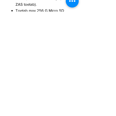
ZAS toetab).
Toetab max 256 G Micro SD
kaarti.
12 VDC/PoE <8.1W toiteallikas,
lihtne paigaldada.
Ilmastikukindel IP67 ja
vandaalikindel IK10 kaitse.
SMD Plus.
Garantii 3 aastat
Rohkem tehnilist toote infot leiad
toote andmelehelt.