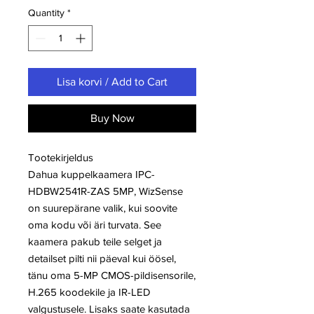
Quantity
*
Lisa korvi / Add to Cart
Buy Now
Tootekirjeldus
Dahua kuppelkaamera IPC-
HDBW2541R-ZAS 5MP, WizSense
on suurepärane valik, kui soovite
oma kodu või äri turvata. See
kaamera pakub teile selget ja
detailset pilti nii päeval kui öösel,
tänu oma 5-MP CMOS-pildisensorile,
H.265 koodekile ja IR-LED
valgustusele. Lisaks saate kasutada