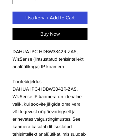
Lisa korvi / Add to Cart
Buy Now
DAHUA IPC-HDBW3842R-ZAS,
WizSense (lihtsustatud tehisintellekt
analüütikaga) IP kaamera
Tootekirjeldus
DAHUA IPC-HDBW3842R-ZAS,
WizSense IP kaamera on ideaalne
valik, kui soovite jälgida oma vara
või tegevust ööpäevaringselt ja
erinevates valgustingimustes. See
kaamera kasutab lihtsustatud
tehisintellekt analüütikat, mis suudab