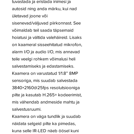
tuvastada ja eristada inimesi ja
autosid ning anda märku, kui nad
ületavad joone või
sisenevad/väljuvad piirkonnast. See
võimaldab teil saada täpsemaid
hoiatusi ja vältida valehäireid. Lisaks
on kaameral sisseehitatud mikrofon,
alarm I/O ja audio I/O, mis annavad
teile veelgi rohkem võimalusi heli
salvestamiseks ja edastamiseks.
Kaamera on varustatud 1/1.8” 8MP
sensoriga, mis suudab salvestada
3840×2160@25fps resolutsiooniga
pilte ja kasutab H.265+ kodeerimist,
mis vähendab andmeside mahtu ja
salvestusruumi.
Kaamera on väga tundlik ja suudab
näidata selgeid pilte ka pimedas,
kuna selle IR-LED näeb öösel kuni