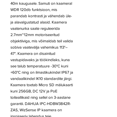
40m kaugusele. Samuti on kaameral
WDR 120db funktsioon, mis
parandab kontrasti ja vähendab üle-
ja alavalgustatud alasid. Kaamera
vaatenurka saate reguleerida
2.7mm~12mm motoriseeritud
objektiiviga, mis võimaldab teil valida
sobiva vaatevälja vahemikus 113°–
47°. Kaamera on disainitud
vastupidavaks ja töökindlaks, kuna
see talub temperatuure -30°C kuni
+60°C ning on ilmastikukindel IP67 ja
vandaalikindel IK10 standardite järgi.
Kaamera toetab Micro SD mälukaarti
kuni 256GB, DC 12V ja PoE
toiteallikaid ning sellel on 3-aastane
garantii. DAHUA IPC-HDBW3842R-
ZAS, WizSense IP kaamera on
inspireeriv lahendus teie