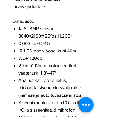
turvavajadustele.
Omadused
1/1.8” 8MP sensor
3840×2160@25fps H.265+
0.003 Lux@F1.5
IR-LED näeb öösel kuni 40m
WDR 120db
2.7mm~12mm motoriseeritud
vaatenurk: 113°–47°
Analüütika: Jooneületus,
piirkonda sisenemine/väljumine
(inimese ja auto tuvastus/eristus)
Stseeni muutus, alarm I/O audio
I/O ja sisseehitatud mikrofon
Micro SD kuni 256GB, DC 12V ja
PoE <8.5W
Töötemp: -30°C to +60°C