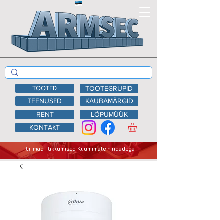
TOOTED
TOOTEGRUPID
TEENUSED
KAUBAMÄRGID
RENT
LÕPUMÜÜK
KONTAKT
Parimad Pakkumised Kuumimate hindadega