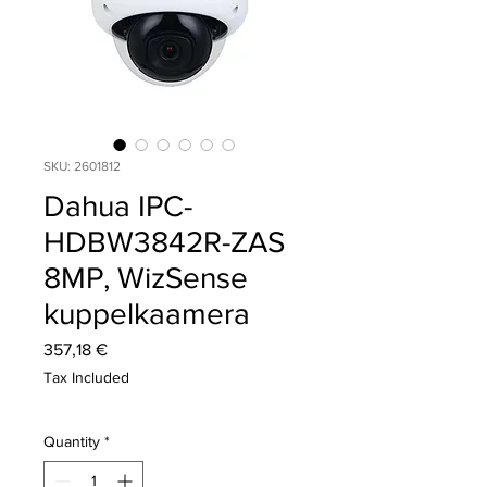
SKU: 2601812
Dahua IPC-
HDBW3842R-ZAS
8MP, WizSense
kuppelkaamera
Price
357,18 €
Tax Included
Quantity
*