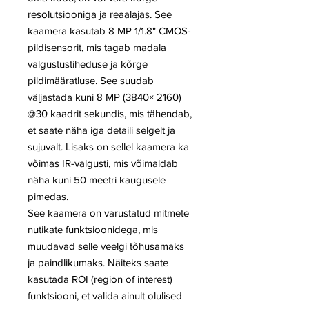
resolutsiooniga ja reaalajas. See
kaamera kasutab 8 MP 1/1.8" CMOS-
pildisensorit, mis tagab madala
valgustustiheduse ja kõrge
pildimääratluse. See suudab
väljastada kuni 8 MP (3840× 2160)
@30 kaadrit sekundis, mis tähendab,
et saate näha iga detaili selgelt ja
sujuvalt. Lisaks on sellel kaamera ka
võimas IR-valgusti, mis võimaldab
näha kuni 50 meetri kaugusele
pimedas.
See kaamera on varustatud mitmete
nutikate funktsioonidega, mis
muudavad selle veelgi tõhusamaks
ja paindlikumaks. Näiteks saate
kasutada ROI (region of interest)
funktsiooni, et valida ainult olulised