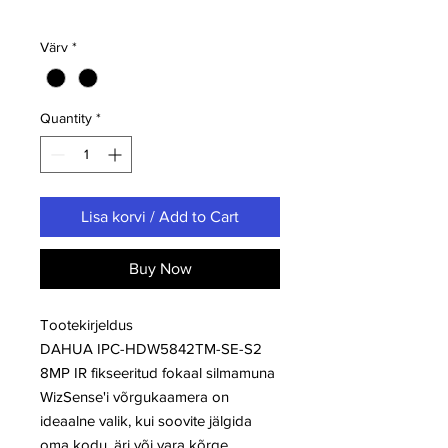
Värv
*
Quantity
*
Lisa korvi / Add to Cart
Buy Now
Tootekirjeldus
DAHUA IPC-HDW5842TM-SE-S2
8MP IR fikseeritud fokaal silmamuna
WizSense'i võrgukaamera on
ideaalne valik, kui soovite jälgida
oma kodu, äri või vara kõrge