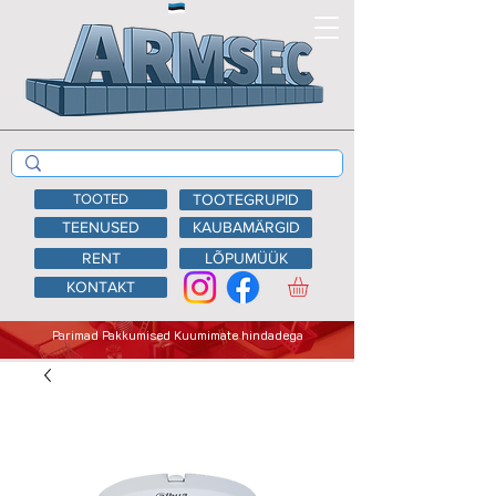
TOOTED
TOOTEGRUPID
TEENUSED
KAUBAMÄRGID
RENT
LÕPUMÜÜK
KONTAKT
Parimad Pakkumised Kuumimate hindadega