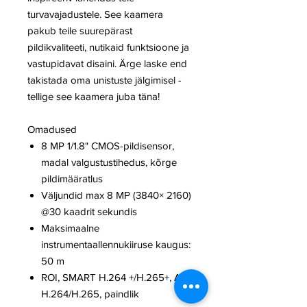
turvavajadustele. See kaamera
pakub teile suurepärast
pildikvaliteeti, nutikaid funktsioone ja
vastupidavat disaini. Ärge laske end
takistada oma unistuste jälgimisel -
tellige see kaamera juba täna!
Omadused
8 MP 1/1.8" CMOS-pildisensor,
madal valgustustihedus, kõrge
pildimääratlus
Väljundid max 8 MP (3840× 2160)
@30 kaadrit sekundis
Maksimaalne
instrumentaallennukiiruse kaugus:
50 m
ROI, SMART H.264 +/H.265+, AI
H.264/H.265, paindlik