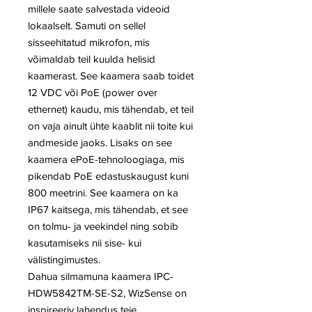
millele saate salvestada videoid
lokaalselt. Samuti on sellel
sisseehitatud mikrofon, mis
võimaldab teil kuulda helisid
kaamerast. See kaamera saab toidet
12 VDC või PoE (power over
ethernet) kaudu, mis tähendab, et teil
on vaja ainult ühte kaablit nii toite kui
andmeside jaoks. Lisaks on see
kaamera ePoE-tehnoloogiaga, mis
pikendab PoE edastuskaugust kuni
800 meetrini. See kaamera on ka
IP67 kaitsega, mis tähendab, et see
on tolmu- ja veekindel ning sobib
kasutamiseks nii sise- kui
välistingimustes.
Dahua silmamuna kaamera IPC-
HDW5842TM-SE-S2, WizSense on
inspireeriv lahendus teie