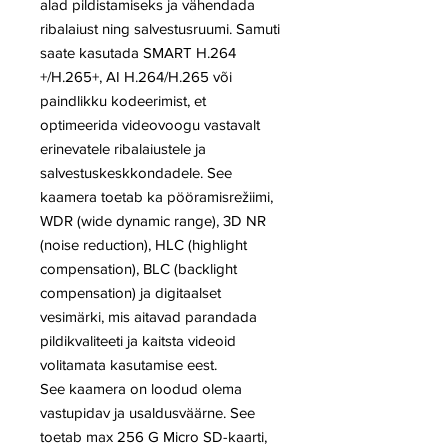
alad pildistamiseks ja vähendada
ribalaiust ning salvestusruumi. Samuti
saate kasutada SMART H.264
+/H.265+, AI H.264/H.265 või
paindlikku kodeerimist, et
optimeerida videovoogu vastavalt
erinevatele ribalaiustele ja
salvestuskeskkondadele. See
kaamera toetab ka pööramisrežiimi,
WDR (wide dynamic range), 3D NR
(noise reduction), HLC (highlight
compensation), BLC (backlight
compensation) ja digitaalset
vesimärki, mis aitavad parandada
pildikvaliteeti ja kaitsta videoid
volitamata kasutamise eest.
See kaamera on loodud olema
vastupidav ja usaldusväärne. See
toetab max 256 G Micro SD-kaarti,