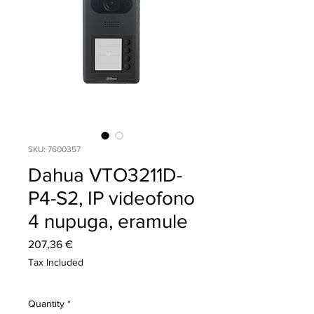
SKU: 7600357
Dahua VTO3211D-
P4-S2, IP videofono
4 nupuga, eramule
Price
207,36 €
Tax Included
Quantity
*