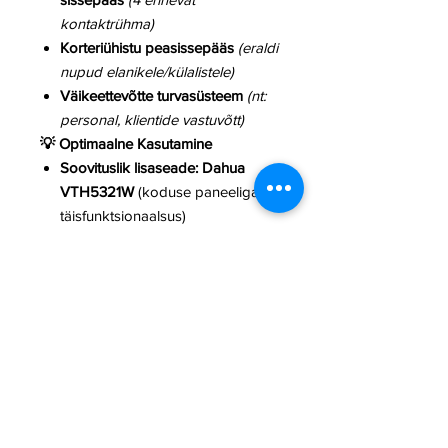
kontaktrühma)
Korteriühistu peasissepääs
(eraldi
nupud elanikele/külalistele)
Väikeettevõtte turvasüsteem
(nt:
personal, klientide vastuvõtt)
💡 Optimaalne Kasutamine
Soovituslik lisaseade:
Dahua
VTH5321W
(koduse paneeliga
täisfunktsionaalsus)
Turvalisus:
Integreerige
Dahua
NVR-iga
salvestamiseks
Täiendavad
võimalused:
Ühendage
elektrooni
lise lukuga
ukse avamiseks