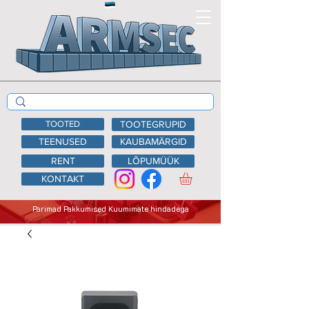
TOOTED
TOOTEGRUPID
TEENUSED
KAUBAMÄRGID
RENT
LÕPUMÜÜK
KONTAKT
Parimad Pakkumised Kuumimate hindadega