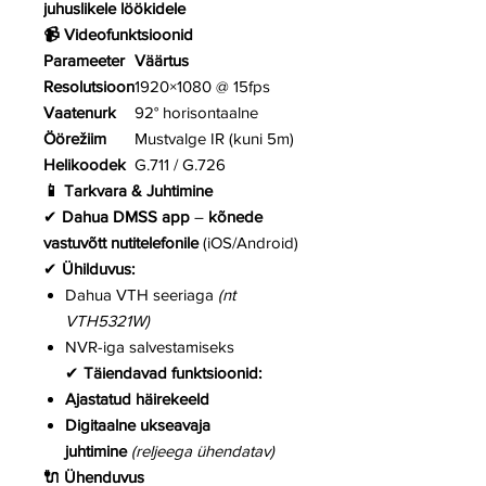
juhuslikele löökidele
📹 Videofunktsioonid
Parameeter
Väärtus
Resolutsioon
1920×1080 @ 15fps
Vaatenurk
92° horisontaalne
Öörežiim
Mustvalge IR (kuni 5m)
Helikoodek
G.711 / G.726
📱 Tarkvara & Juhtimine
✔
Dahua DMSS app
–
kõnede
vastuvõtt nutitelefonile
(iOS/Android)
✔
Ühilduvus:
Dahua VTH seeriaga
(nt
VTH5321W)
NVR-iga salvestamiseks
✔
Täiendavad funktsioonid:
Ajastatud häirekeeld
Digitaalne ukseavaja
juhtimine
(reljeega ühendatav)
🔌 Ühenduvus