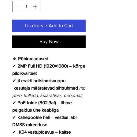
Lisa korvi / Add to Cart
Buy Now
🔹 Põhiomadused
✔
2MP Full HD (1920×1080)
–
kõrge
pildikvaliteet
✔
4 eraldi helistamisnuppu
–
kasutaja määratavad sihtrühmad
(nt:
pere, kullerid, külarahvas, personal)
✔
PoE toide (802.3af)
–
lihtne
paigaldus ühe kaabliga
✔
Kahepoolne heli
–
vestlus läbi
DMSS rakenduse
✔
IK04 vastupidavus
–
kaitse