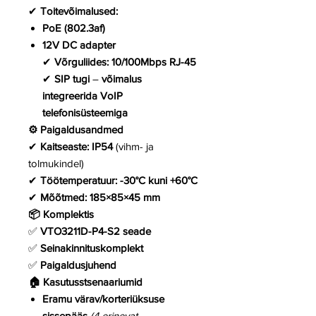
✔
Toitevõimalused:
PoE (802.3af)
12V DC adapter
✔
Võrguliides:
10/100Mbps RJ-45
✔
SIP tugi
–
võimalus
integreerida VoIP
telefonisüsteemiga
⚙️ Paigaldusandmed
✔
Kaitseaste:
IP54
(vihm- ja
tolmukindel)
✔
Töötemperatuur:
-30°C kuni +60°C
✔
Mõõtmed:
185×85×45 mm
📦 Komplektis
✅
VTO3211D-P4-S2 seade
✅
Seinakinnituskomplekt
✅
Paigaldusjuhend
🏠 Kasutusstsenaariumid
Eramu värav/korteriüksuse
sissepääs
(4 erinevat