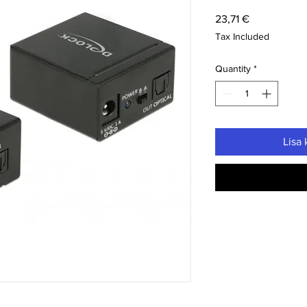
Price
23,71 €
Tax Included
Quantity
*
Lisa 