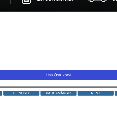
Quick View
Lisa Ostukorvi
TEENUSED
KAUBAMÄRGID
RENT