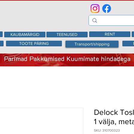
RENT
KAUBAMÄRGID
TEENUSED
TOOTE PÄRING
Transport/shipping
Parimad Pakkumised Kuumimate hindadega
Delock Tosli
1 välja, met
SKU: 310700323