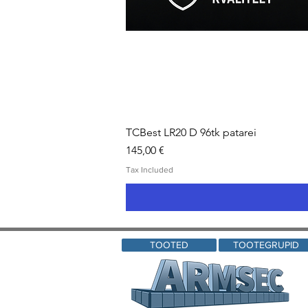
TCBest LR20 D 96tk patarei
Price
145,00 €
Tax Included
TOOTED
TOOTEGRUPID