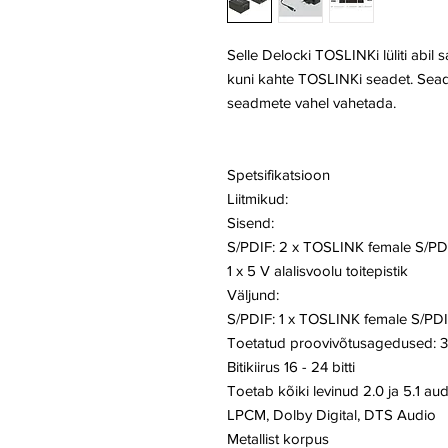
Selle Delocki TOSLINKi lüliti ab
kuni kahte TOSLINKi seadet. Sea
seadmete vahel vahetada.
Spetsifikatsioon
Liitmikud:
Sisend:
S/PDIF: 2 x TOSLINK female S/PD
1 x 5 V alalisvoolu toitepistik
Väljund:
S/PDIF: 1 x TOSLINK female S/PD
Toetatud proovivõtusagedused: 32 
Bitikiirus 16 - 24 bitti
Toetab kõiki levinud 2.0 ja 5.1 au
LPCM, Dolby Digital, DTS Audio
Metallist korpus