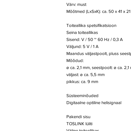
Värv: must
Mõõtmed (LxSxK): ca. 50 x 41 x 2
Toiteallika spetsifikatsioon
Seina toiteallikas
Sisend: V / 50 ~ 60 Hz / 0,3 A
Väljund: 5 V / 1 A
Maandus väljastpoolt, pluss seest
Mõõdud:
ø ca. 2,1 mm, seestpoolt: ø ca. 2,
väljast: ø ca. 5,5 mm
pikkus: ca. 9 mm
Süsteeminõuded
Digitaalne optiline helisignaal
Pakendi sisu
TOSLINK lüliti
Väline toiteallikas