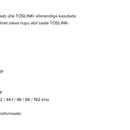
il saab ühe TOSLINKi võimendiga kasutada
dmel oleva nupu abil saate TOSLINK-
IF
IF
/ 44.1 / 48 / 96 / 192 kHz
dioformaate: