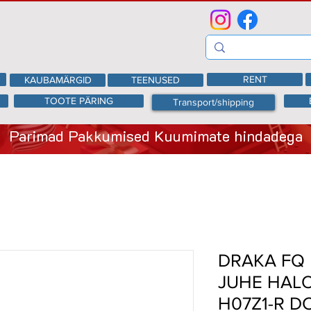
RENT
KAUBAMÄRGID
TEENUSED
TOOTE PÄRING
Transport/shipping
Parimad Pakkumised Kuumimate hindadega
DRAKA FQ 
JUHE HAL
H07Z1-R D