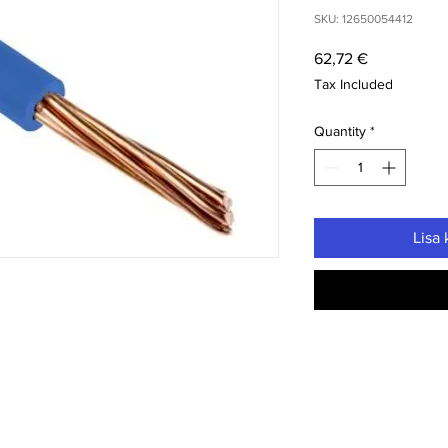
SKU: 12650054412
Price
62,72 €
Tax Included
Quantity
*
Lisa 