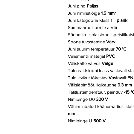
Juhi pind
Paljas
Juhi nimiristlõige
1.5 mm²
Juhi kategooria
Klass 1 =
plank
Summaarne soonte arv
5
Südamiku isolatsiooni spetsifikats
Soone tuvastamine
Värv
Juhi suurim temperatuur
70 °C
Välismantli materjal
PVC
Väliskatte värvus
Valge
Tulereaktsiooni klass vastavalt st
Tule levikut tõkestav
Vastavalt EN
Välisläbimõõt. ligikaudne
9.3 mm
Talitlustemperatuur. painduv
-15 °
Nimipinge U0
300 V
Vähim lubatud käänuraadius. stat
mm
Nimipinge U
500 V