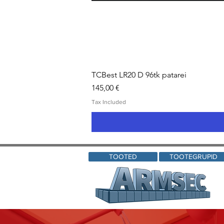
TCBest LR20 D 96tk patarei
Price
145,00 €
Tax Included
TOOTED
TOOTEGRUPID