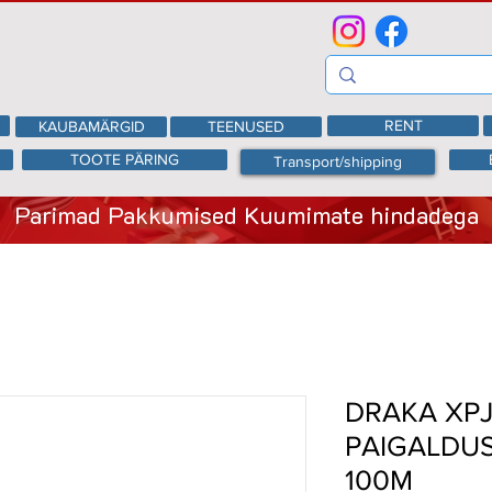
RENT
KAUBAMÄRGID
TEENUSED
TOOTE PÄRING
Transport/shipping
Parimad Pakkumised Kuumimate hindadega
DRAKA XPJ
PAIGALDU
100M