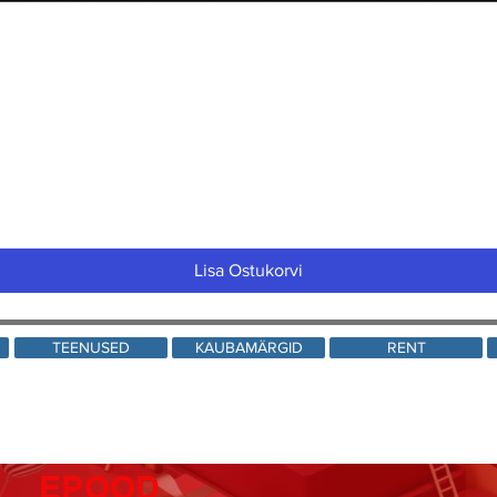
Quick View
Lisa Ostukorvi
TEENUSED
KAUBAMÄRGID
RENT
EPOOD