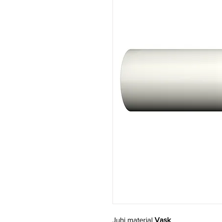
Juhi materjal
Vask