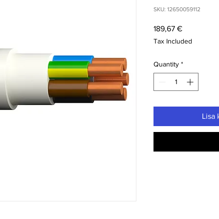
SKU: 12650059112
Price
189,67 €
Tax Included
Quantity
*
Lisa 