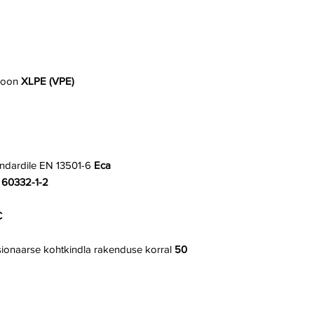
ioon
XLPE (VPE)
andardile EN 13501-6
Eca
 60332-1-2
C
sionaarse kohtkindla rakenduse korral
50