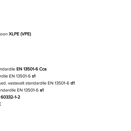
ioon
XLPE (VPE)
andardile
EN 13501-6
Cca
rdile
EN 13501-6
s1
sed. vastavalt standardile EN 13501-6
d1
andardile EN 13501-6
a1
 60332-1-2
C