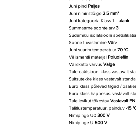
Juhi pind
Paljas
Juhi nimiristlõige
2.5 mm²
Juhi kategooria
Klass 1 =
plank
Summaarne soonte arv
3
Südamiku isolatsiooni spetsifikats
Soone tuvastamine
Vär
v
Juhi suurim temperatuur
70 °C
Välismantli materjal
Polüolefiin
Väliskatte värvus
Valge
Tulereaktsiooni klass vastavalt st
Suitsutekke klass vastavalt standa
Euro klass põlevad tilgad / osake
Euro klass happesus. vastavalt st
Tule levikut tõkestav
Vastavalt EN
Talitlustemperatuur. painduv
-15 °
Nimipinge U0
300 V
Nimipinge U
500 V