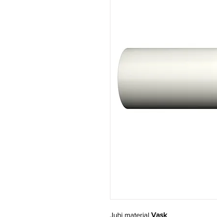
Juhi materjal
Vask