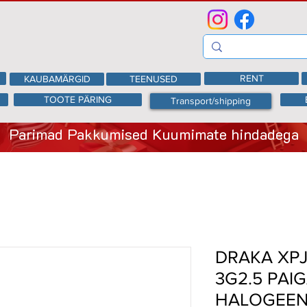
RENT
KAUBAMÄRGID
TEENUSED
TOOTE PÄRING
Transport/shipping
Parimad Pakkumised Kuumimate hindadega
DRAKA XPJ
3G2.5 PAI
HALOGEENI