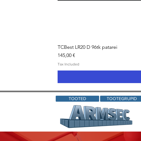
TCBest LR20 D 96tk patarei
Price
145,00 €
Tax Included
TOOTED
TOOTEGRUPID