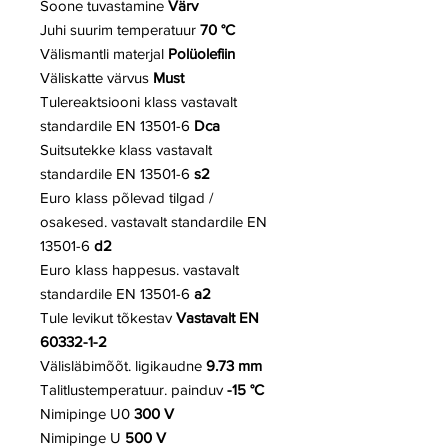
Soone tuvastamine
Värv
Juhi suurim temperatuur
70 °C
Välismantli materjal
Polüolefiin
Väliskatte värvus
Must
Tulereaktsiooni klass vastavalt
standardile EN 13501-6
Dca
Suitsutekke klass vastavalt
standardile
EN 13501-6
s2
Euro klass põlevad tilgad /
osakesed. vastavalt standardile EN
13501-6
d2
Euro klass happesus. vastavalt
standardile EN 13501-6
a2
Tule levikut tõkestav
Vastavalt EN
60332-1-2
Välisläbimõõt. ligikaudne
9.73 mm
Talitlustemperatuur. painduv
-15 °C
Nimipinge U0
300 V
Nimipinge U
500 V