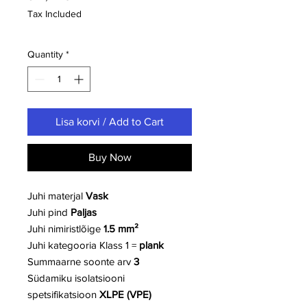
Tax Included
Quantity
*
Lisa korvi / Add to Cart
Buy Now
Juhi materjal
Vask
Juhi pind
Paljas
Juhi nimiristlõige
1.5 mm²
Juhi kategooria
Klass 1 =
plank
Summaarne soonte arv
3
Südamiku isolatsiooni
spetsifikatsioon
XLPE (VPE)