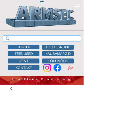
TOOTED
TOOTEGRUPID
TEENUSED
KAUBAMÄRGID
RENT
LÕPUMÜÜK
KONTAKT
Parimad Pakkumised Kuumimate hindadega