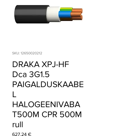
SKU: 12650020212
DRAKA XPJ-HF
Dca 3G1.5
PAIGALDUSKAABE
L
HALOGEENIVABA
T500M CPR 500M
rull
Price
627,24 €