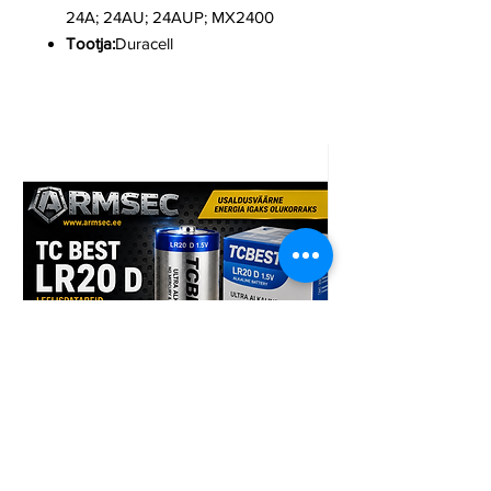
24A; 24AU; 24AUP; MX2400
Tootja:
Duracell
TCBest LR20 D 96tk patarei
Armsec CR123A liitiu