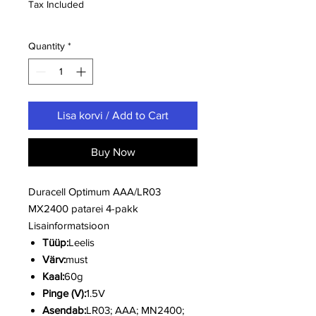
Tax Included
Quantity
*
Lisa korvi / Add to Cart
Buy Now
Duracell Optimum AAA/LR03
MX2400 patarei 4-pakk
Lisainformatsioon
Tüüp:
Leelis
Värv:
must
Kaal:
60g
Pinge (V):
1.5V
Asendab:
LR03; AAA; MN2400;