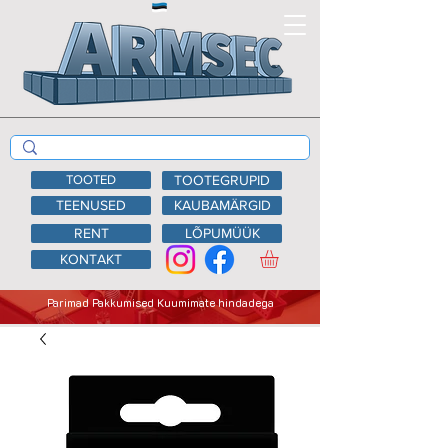
TOOTED
TOOTEGRUPID
TEENUSED
KAUBAMÄRGID
RENT
LÕPUMÜÜK
KONTAKT
Parimad Pakkumised Kuumimate hindadega