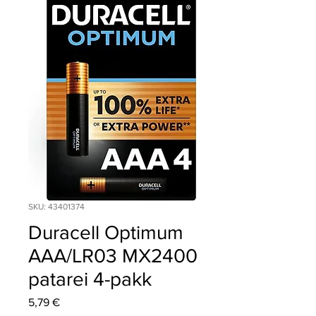
SKU: 43401374
Duracell Optimum
AAA/LR03 MX2400
patarei 4-pakk
Price
5,79 €