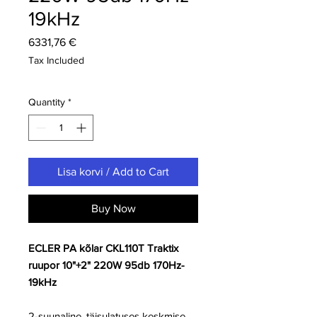
19kHz
Price
6331,76 €
Tax Included
Quantity
*
Lisa korvi / Add to Cart
Buy Now
ECLER PA kõlar CKL110T Traktix
ruupor 10"+2" 220W 95db 170Hz-
19kHz
2-suunaline, täisulatuses keskmise