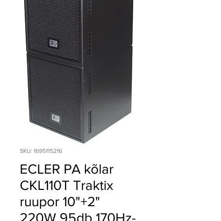
SKU: 1695115216
ECLER PA kõlar
CKL110T Traktix
ruupor 10"+2"
220W 95db 170Hz-