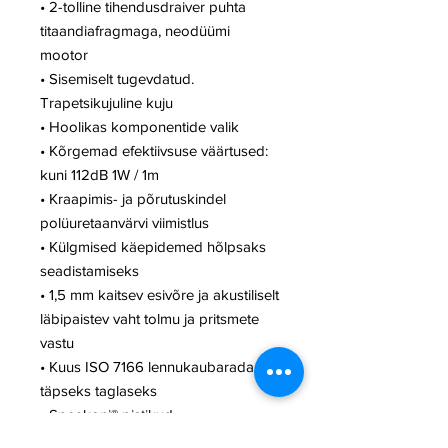
• 2-tolline tihendusdraiver puhta
titaandiafragmaga, neodüümi
mootor
• Sisemiselt tugevdatud.
Trapetsikujuline kuju
• Hoolikas komponentide valik
• Kõrgemad efektiivsuse väärtused:
kuni 112dB 1W / 1m
• Kraapimis- ja põrutuskindel
polüuretaanvärvi viimistlus
• Külgmised käepidemed hõlpsaks
seadistamiseks
• 1,5 mm kaitsev esivõre ja akustiliselt
läbipaistev vaht tolmu ja pritsmete
vastu
• Kuus ISO 7166 lennukaubarada
täpseks taglaseks
• Speakoni® pistikud