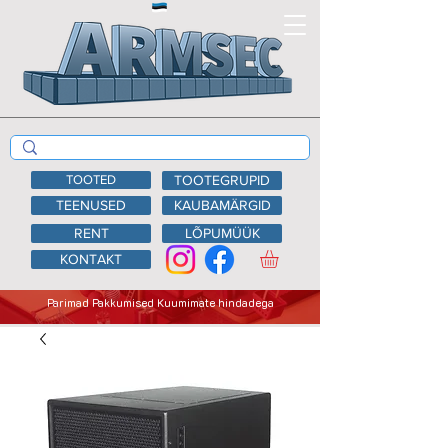
TOOTED
TOOTEGRUPID
TEENUSED
KAUBAMÄRGID
RENT
LÕPUMÜÜK
KONTAKT
Parimad Pakkumised Kuumimate hindadega