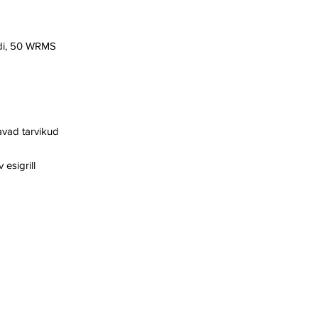
äldi, 50 WRMS
avad tarvikud
esigrill