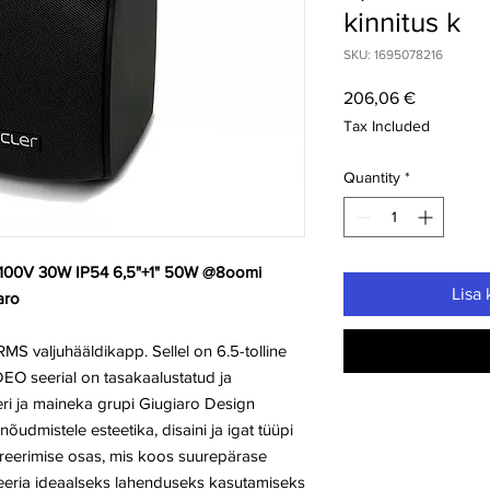
kinnitus k
SKU: 1695078216
Price
206,06 €
Tax Included
Quantity
*
100V 30W IP54 6,5"+1" 50W @8oomi
Lisa 
aro
 valjuhääldikapp. Sellel on 6.5-tolline
UDEO seerial on tasakaalustatud ja
eri ja maineka grupi Giugiaro Design
udmistele esteetika, disaini ja igat tüüpi
reerimise osas, mis koos suurepärase
seeria ideaalseks lahenduseks kasutamiseks