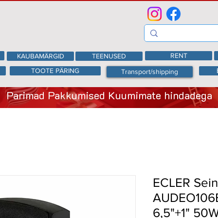
RENT
KAUBAMÄRGID
TEENUSED
TOOTE PÄRING
Transport/shipping
Parimad Pakkumised Kuumimate hindadega
ECLER Sein
AUDEO106B
6,5"+1" 50