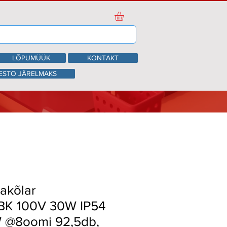
LÕPUMÜÜK
KONTAKT
ESTO JÄRELMAKS
akõlar
K 100V 30W IP54
W @8oomi 92,5db,