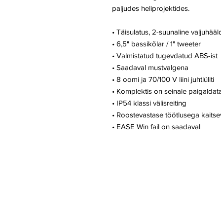
paljudes heliprojektides.
• Täisulatus, 2-suunaline valjuhä
• 6,5" bassikõlar / 1" tweeter
• Valmistatud tugevdatud ABS-ist
• Saadaval mustvalgena
• 8 oomi ja 70/100 V liini juhtlüliti
• Komplektis on seinale paigaldat
• IP54 klassi välisreiting
• Roostevastase töötlusega kaitsev 
• EASE Win fail on saadaval