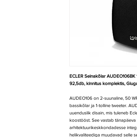
ECLER Seinakõlar AUDEO106BK 
92,5db, kinnitus komplektis, Giug
AUDEO106 on 2-suunaline, 50 WRMS
bassikõlar ja 1-tolline tweeter. A
uuenduslik disain, mis tuleneb Ecl
koostööst. See vastab tänapäeva nõ
arhitektuurikeskkondadesse integ
helikvaliteediga muudavad selle 