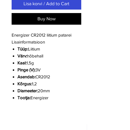
Lisa korvi / Add to Cart
Buy Now
Energizer CR2012 liitium patarei
Lisainformatsioon
Tüüp:
Liitium
Värv:
hõbehall
Kaal:
1,5g
Pinge (V):
3V
Asendab:
CR2012
Kõrgus:
1,2
Diameeter:
20mm
Tootja:
Energizer