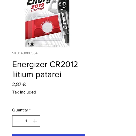
SKU: 43000554
Energizer CR2012
liitium patarei
Price
2,87 €
Tax Included
Quantity
*