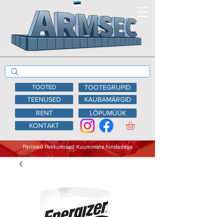
TOOTED
TOOTEGRUPID
TEENUSED
KAUBAMÄRGID
RENT
LÕPUMÜÜK
KONTAKT
Parimad Pakkumised Kuumimate hindadega