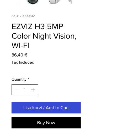
SKU: 20900812
EZVIZ H3 5MP
Color Night Vision,
WI-FI
Price
86,40 €
Tax Included
Quantity
*
Lisa korvi / Add to Cart
Buy Now