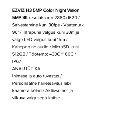
EZVIZ H3 5MP Color Night Vision
5MP 3K
resolutsioon 2880x1620 /
Salvestamine kuni 30fps / Vaatenurk
96° / Infrapuna valgus kuni 30m ja
valge LED valgus kuni 15m /
Kahepoolne audio / MicroSD kuni
512GB / Töötemp: –30C ~ 60C /
IP67
ANALÜÜTIKA:
Inimese ja auto tuvastus /
Personaalne häireteavitus läbi
kaamera kõlari / Aktiivse heli ja
vilkuva valgusega kaitse