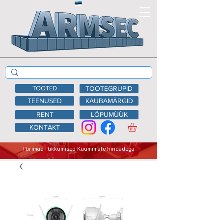
TOOTED
TOOTEGRUPID
TEENUSED
KAUBAMÄRGID
RENT
LÕPUMÜÜK
KONTAKT
Parimad Pakkumised Kuumimate hindadega