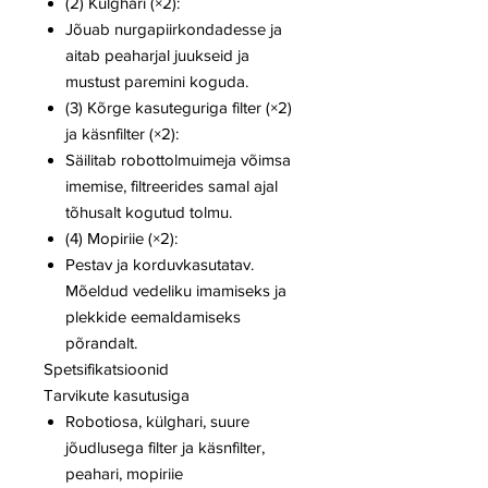
(2) Külghari (×2):
Jõuab nurgapiirkondadesse ja
aitab peaharjal juukseid ja
mustust paremini koguda.
(3) Kõrge kasuteguriga filter (×2)
ja käsnfilter (×2):
Säilitab robottolmuimeja võimsa
imemise, filtreerides samal ajal
tõhusalt kogutud tolmu.
(4) Mopiriie (×2):
Pestav ja korduvkasutatav.
Mõeldud vedeliku imamiseks ja
plekkide eemaldamiseks
põrandalt.
Spetsifikatsioonid
Tarvikute kasutusiga
Robotiosa, külghari, suure
jõudlusega filter ja käsnfilter,
peahari, mopiriie