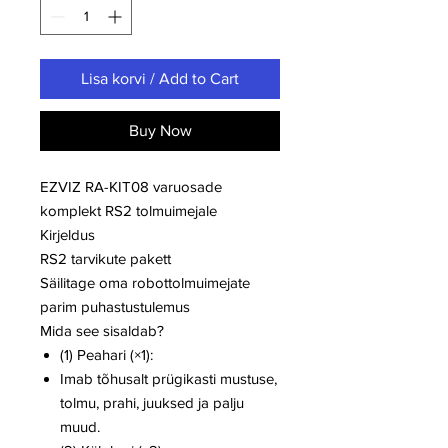
Lisa korvi / Add to Cart
Buy Now
EZVIZ RA-KIT08 varuosade
komplekt RS2 tolmuimejale
Kirjeldus
RS2 tarvikute pakett
Säilitage oma robottolmuimejate
parim puhastustulemus
Mida see sisaldab?
(1) Peahari (×1):
Imab tõhusalt prügikasti mustuse,
tolmu, prahi, juuksed ja palju
muud.