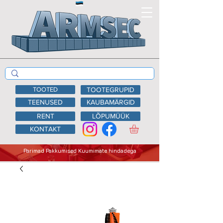
TOOTED
TOOTEGRUPID
TEENUSED
KAUBAMÄRGID
RENT
LÕPUMÜÜK
KONTAKT
Parimad Pakkumised Kuumimate hindadega