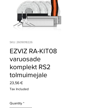
SKU: 2609018226
EZVIZ RA-KIT08
varuosade
komplekt RS2
tolmuimejale
Price
23,56 €
Tax Included
Quantity
*