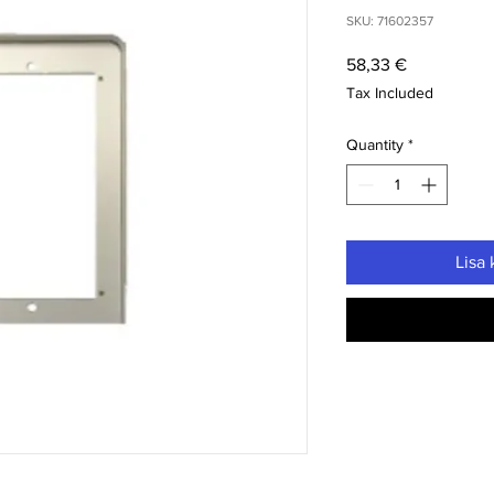
SKU: 71602357
Price
58,33 €
Tax Included
Quantity
*
Lisa 