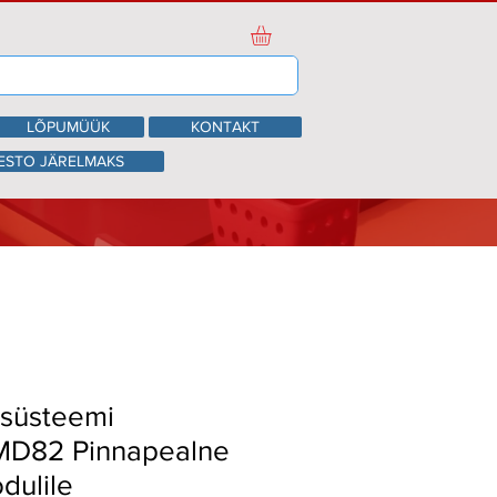
LÕPUMÜÜK
KONTAKT
ESTO JÄRELMAKS
osüsteemi
 MD82 Pinnapealne
dulile