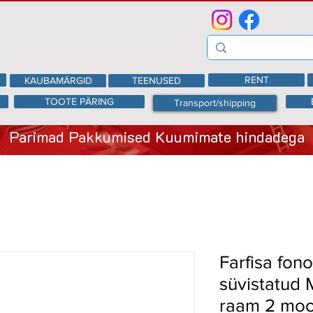
RENT
KAUBAMÄRGID
TEENUSED
TOOTE PÄRING
Transport/shipping
Parimad Pakkumised Kuumimate hindadega
Farfisa fon
süvistatud
raam 2 moo