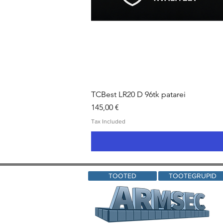
TCBest LR20 D 96tk patarei
Price
145,00 €
Tax Included
TOOTED
TOOTEGRUPID