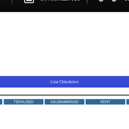
Quick View
Lisa Ostukorvi
TEENUSED
KAUBAMÄRGID
RENT