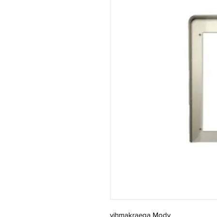
vihmakraega Mody