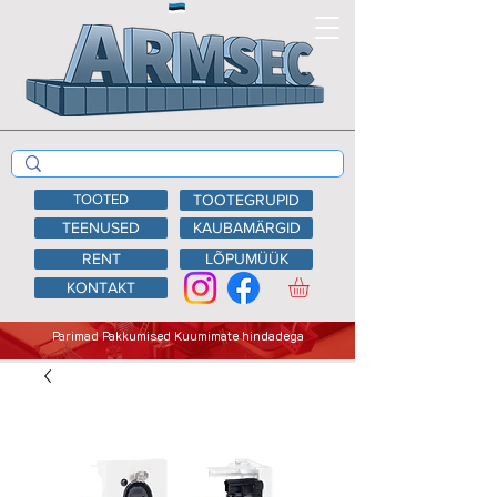
TOOTED
TOOTEGRUPID
TEENUSED
KAUBAMÄRGID
RENT
LÕPUMÜÜK
KONTAKT
Parimad Pakkumised Kuumimate hindadega