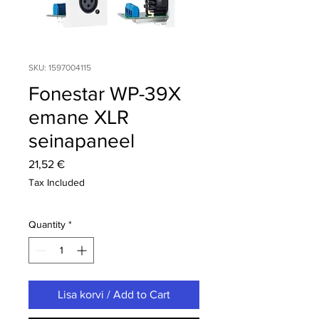
SKU: 1597004115
Fonestar WP-39X
emane XLR
seinapaneel
Price
21,52 €
Tax Included
Quantity
*
Lisa korvi / Add to Cart