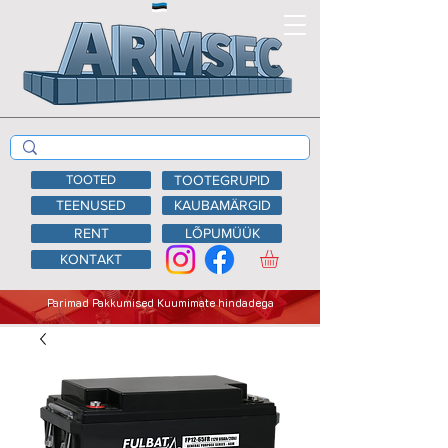
TOOTED
TOOTEGRUPID
TEENUSED
KAUBAMÄRGID
RENT
LÕPUMÜÜK
KONTAKT
Parimad Pakkumised Kuumimate hindadega