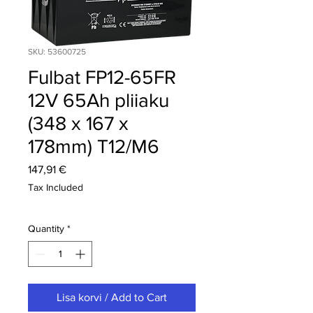
SKU: 53600725
Fulbat FP12-65FR
12V 65Ah pliiaku
(348 x 167 x
178mm) T12/M6
Price
147,91 €
Tax Included
Quantity
*
Lisa korvi / Add to Cart