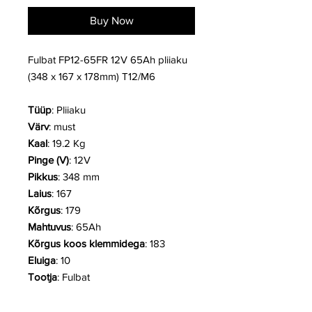
Buy Now
Fulbat FP12-65FR 12V 65Ah pliiaku
(348 x 167 x 178mm) T12/M6
Tüüp
: Pliiaku
Värv
: must
Kaal
: 19.2 Kg
Pinge (V)
: 12V
Pikkus
: 348 mm
Laius
: 167
Kõrgus
: 179
Mahtuvus
: 65Ah
Kõrgus koos klemmidega
: 183
Eluiga
: 10
Tootja
: Fulbat