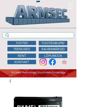
TOOTED
TOOTEGRUPID
TEENUSED
KAUBAMÄRGID
RENT
LÕPUMÜÜK
KONTAKT
Parimad Pakkumised Kuumimate hindadega