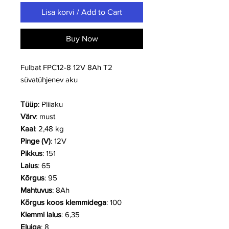
Lisa korvi / Add to Cart
Buy Now
Fulbat FPC12-8 12V 8Ah T2
süvatühjenev aku
Tüüp
: Pliiaku
Värv
: must
Kaal
: 2,48 kg
Pinge (V)
: 12V
Pikkus
: 151
Laius
: 65
Kõrgus
: 95
Mahtuvus
: 8Ah
Kõrgus koos klemmidega
: 100
Klemmi laius
: 6,35
Eluiga
: 8