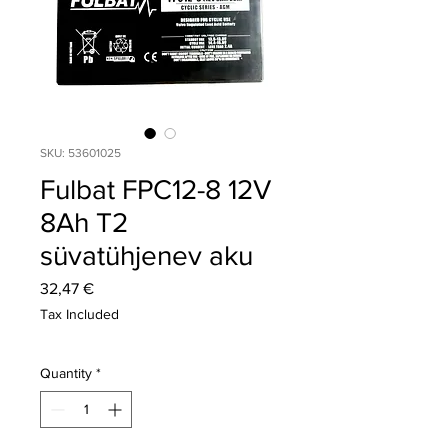
SKU: 53601025
Fulbat FPC12-8 12V
8Ah T2
süvatühjenev aku
Price
32,47 €
Tax Included
Quantity
*