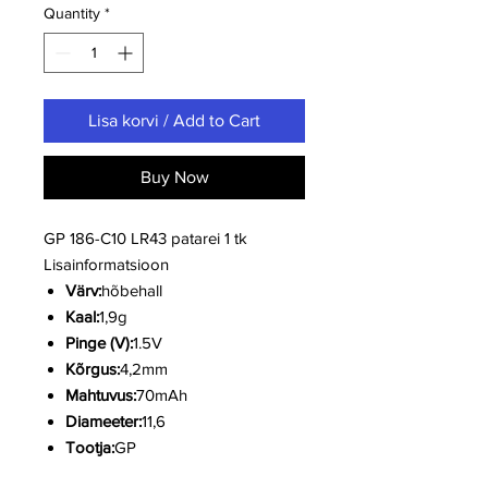
Quantity
*
Lisa korvi / Add to Cart
Buy Now
GP 186-C10 LR43 patarei 1 tk
Lisainformatsioon
Värv:
hõbehall
Kaal:
1,9g
Pinge (V):
1.5V
Kõrgus:
4,2mm
Mahtuvus:
70mAh
Diameeter:
11,6
Tootja:
GP