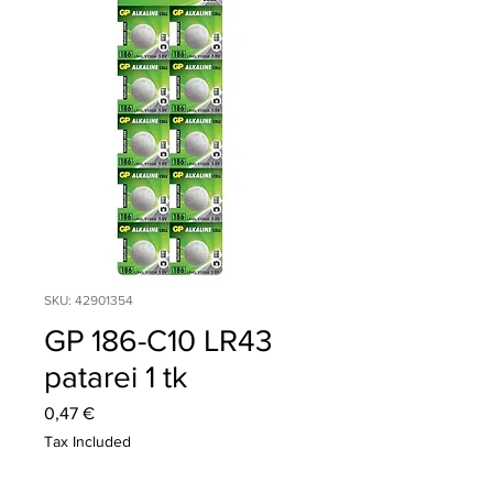
SKU: 42901354
GP 186-C10 LR43
patarei 1 tk
Price
0,47 €
Tax Included