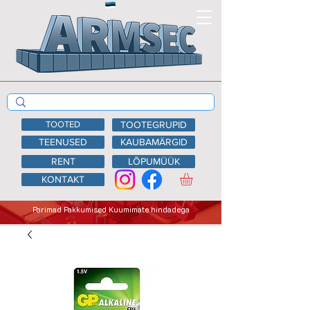
TOOTED
TOOTEGRUPID
TEENUSED
KAUBAMÄRGID
RENT
LÕPUMÜÜK
KONTAKT
Parimad Pakkumised Kuumimate hindadega