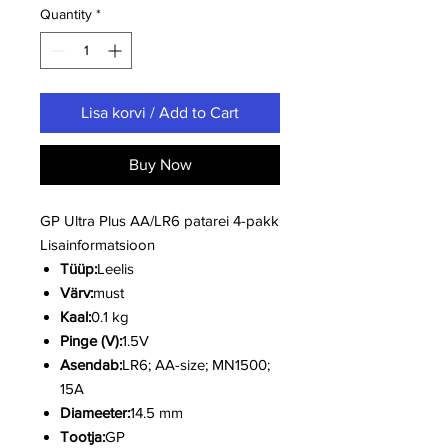
Quantity
*
Lisa korvi / Add to Cart
Buy Now
GP Ultra Plus AA/LR6 patarei 4-pakk
Lisainformatsioon
Tüüp:
Leelis
Värv:
must
Kaal:
0.1 kg
Pinge (V):
1.5V
Asendab:
LR6; AA-size; MN1500;
15A
Diameeter:
14.5 mm
Tootja:
GP