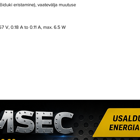
sõiduki eristamine), vaatevälja muutuse
57 V, 0.18 A to 0.11 A, max. 6.5 W