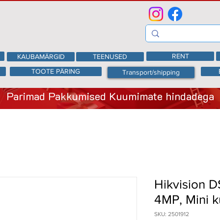
RENT
KAUBAMÄRGID
TEENUSED
TOOTE PÄRING
Transport/shipping
Parimad Pakkumised Kuumimate hindadega
Hikvision 
4MP, Mini 
SKU: 2501912