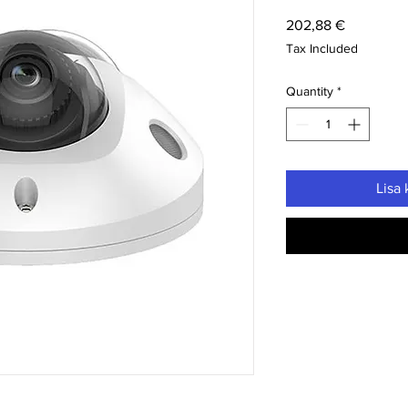
Price
202,88 €
Tax Included
Quantity
*
Lisa 