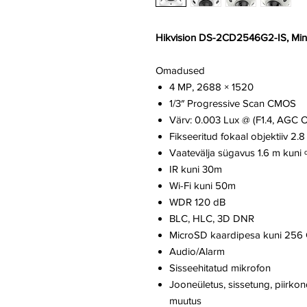
Hikvision DS-2CD2546G2-IS, Mi
Omadused
4 MP, 2688 × 1520
1/3″ Progressive Scan CMOS
Värv: 0.003 Lux @ (F1.4, AGC O
Fikseeritud fokaal objektiiv 2
Vaatevälja sügavus 1.6 m kuni 
IR kuni 30m
Wi-Fi kuni 50m
WDR 120 dB
BLC, HLC, 3D DNR
MicroSD kaardipesa kuni 256
Audio/Alarm
Sisseehitatud mikrofon
Jooneületus, sissetung, piirkon
muutus