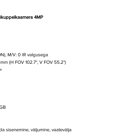
nikuppelkaamera 4MP
N), M/V: 0 IR valgusega
.8 mm (H FOV 102.7°, V FOV 55.2°)
∞
 GB
da sisenemine, väljumine, vaatevälja