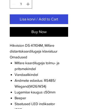
Lisa korvi / Add to Cart
Buy Now
Hikvision DS-K1104M, Mifare
distantskaardilugeja klaviatuur
Omadused
Mifare kaardilugeja tolmu- ja
pritsmekindel
Vandaalikindel
Andmete edastus: RS485/
Wiegand(W26/W34)
Lugemise kaugus ≤50mm
Beeper
Staatused LED indikaator