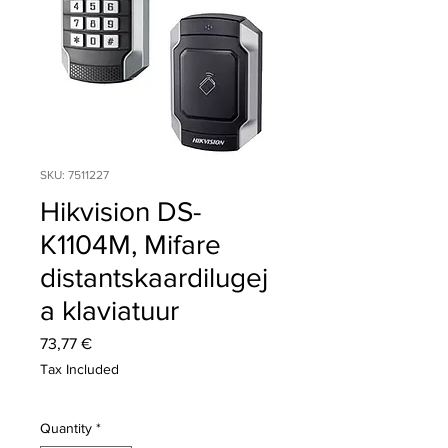
SKU: 7511227
Hikvision DS-
K1104M, Mifare
distantskaardilugej
a klaviatuur
Price
73,77 €
Tax Included
Quantity
*