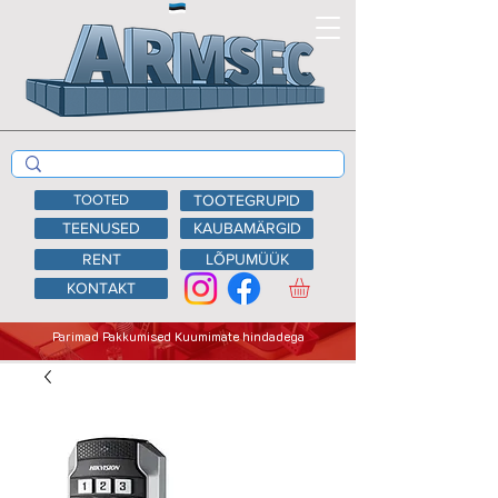
TOOTED
TOOTEGRUPID
TEENUSED
KAUBAMÄRGID
RENT
LÕPUMÜÜK
KONTAKT
Parimad Pakkumised Kuumimate hindadega