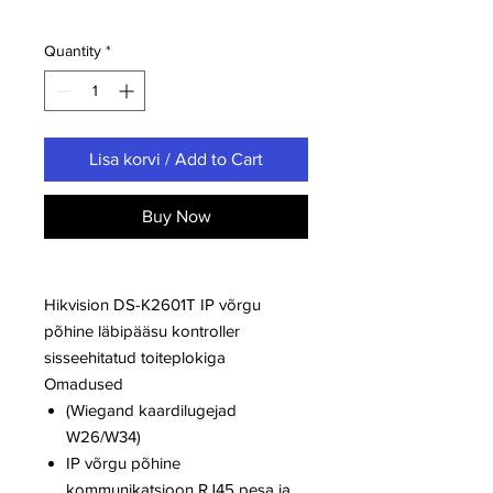
Quantity
*
Lisa korvi / Add to Cart
Buy Now
Hikvision DS-K2601T IP võrgu
põhine läbipääsu kontroller
sisseehitatud toiteplokiga
Omadused
(Wiegand kaardilugejad
W26/W34)
IP võrgu põhine
kommunikatsioon RJ45 pesa ja