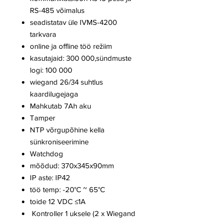
RS-485 võimalus
seadistatav üle IVMS-4200
tarkvara
online ja offline töö režiim
kasutajaid: 300 000,sündmuste
logi: 100 000
wiegand 26/34 suhtlus
kaardilugejaga
Mahkutab 7Ah aku
Tamper
NTP võrgupõhine kella
sünkroniseerimine
Watchdog
mõõdud: 370x345x90mm
IP aste: IP42
töö temp: -20°C ~ 65°C
toide 12 VDC ≤1A
Kontroller 1 uksele (2 x Wiegand