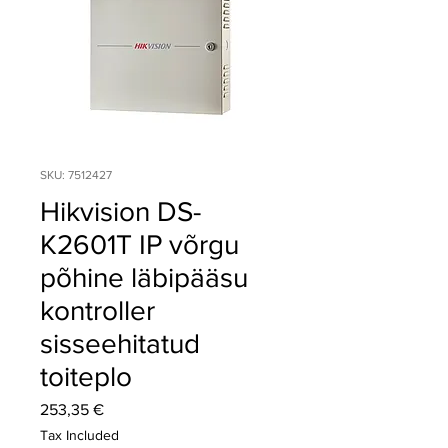
SKU: 7512427
Hikvision DS-
K2601T IP võrgu
põhine läbipääsu
kontroller
sisseehitatud
toiteplo
Price
253,35 €
Tax Included