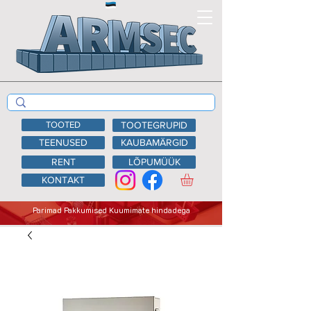
TOOTED
TOOTEGRUPID
TEENUSED
KAUBAMÄRGID
RENT
LÕPUMÜÜK
KONTAKT
Parimad Pakkumised Kuumimate hindadega