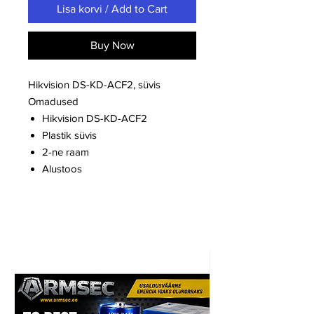
Lisa korvi / Add to Cart
Buy Now
Hikvision DS-KD-ACF2, süvis
Omadused
Hikvision DS-KD-ACF2
Plastik süvis
2-ne raam
Alustoos