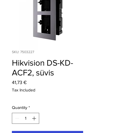
SKU: 7503227
Hikvision DS-KD-
ACF2, süvis
Price
41,73 €
Tax Included
Quantity
*