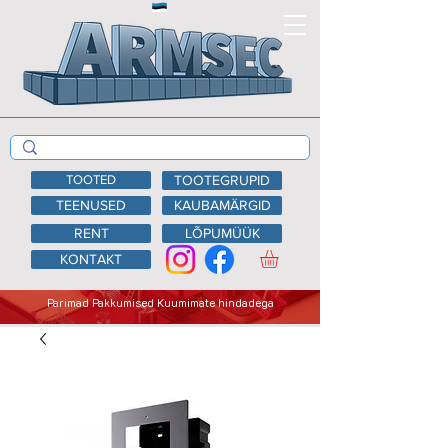
TOOTED
TOOTEGRUPID
TEENUSED
KAUBAMÄRGID
RENT
LÕPUMÜÜK
KONTAKT
Parimad Pakkumised Kuumimate hindadega