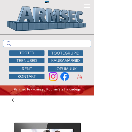
TOOTED
TOOTEGRUPID
TEENUSED
KAUBAMÄRGID
RENT
LÕPUMÜÜK
KONTAKT
Parimad Pakkumised Kuumimate hindadega