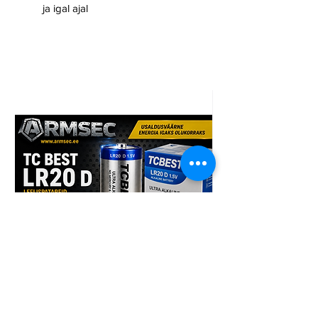
ja igal ajal
TCBest LR20 D 96tk patarei
Armsec CR123A liitiu