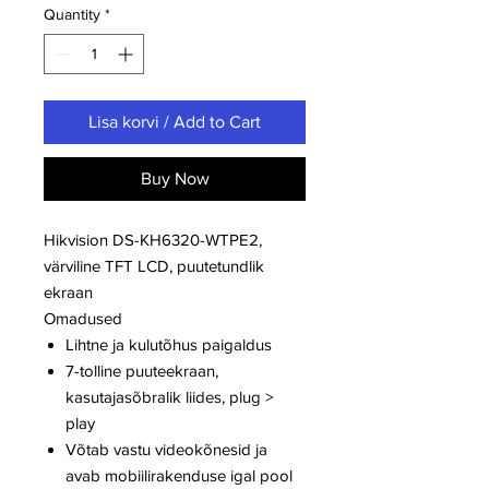
Quantity
*
Lisa korvi / Add to Cart
Buy Now
Hikvision DS-KH6320-WTPE2,
värviline TFT LCD, puutetundlik
ekraan
Omadused
Lihtne ja kulutõhus paigaldus
7-tolline puuteekraan,
kasutajasõbralik liides, plug >
play
Võtab vastu videokõnesid ja
avab mobiilirakenduse igal pool