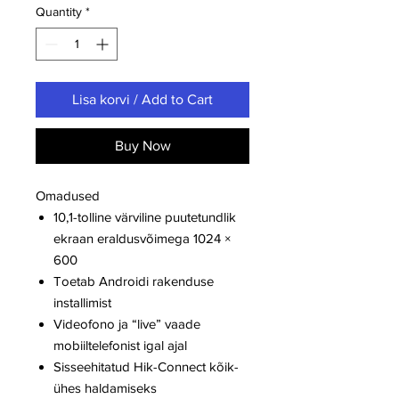
Quantity
*
Lisa korvi / Add to Cart
Buy Now
Omadused
10,1-tolline värviline puutetundlik
ekraan eraldusvõimega 1024 ×
600
Toetab Androidi rakenduse
installimist
Videofono ja “live” vaade
mobiiltelefonist igal ajal
Sisseehitatud Hik-Connect kõik-
ühes haldamiseks