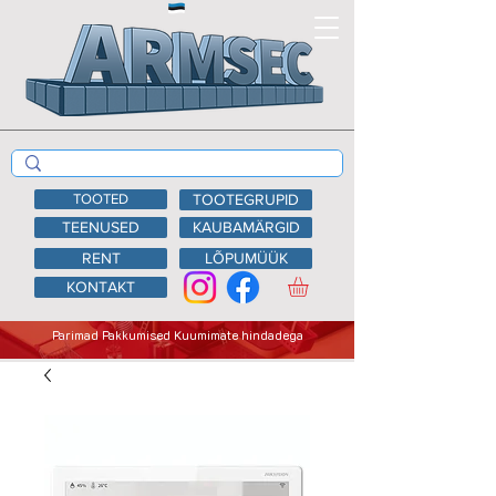
TOOTED
TOOTEGRUPID
TEENUSED
KAUBAMÄRGID
RENT
LÕPUMÜÜK
KONTAKT
Parimad Pakkumised Kuumimate hindadega