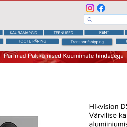
RENT
KAUBAMÄRGID
TEENUSED
TOOTE PÄRING
Transport/shipping
Parimad Pakkumised Kuumimate hindadega
Hikvision 
Värvilise 
alumiiniumi