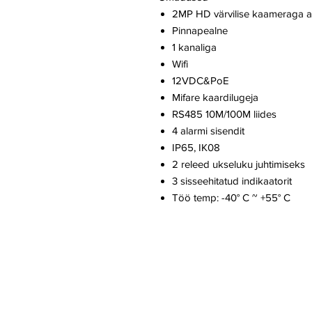
2MP HD värvilise kaameraga al
Pinnapealne
1 kanaliga
Wifi
12VDC&PoE
Mifare kaardilugeja
RS485 10M/100M liides
4 alarmi sisendit
IP65, IK08
2 releed ukseluku juhtimiseks
3 sisseehitatud indikaatorit
Töö temp: -40° C ~ +55° C