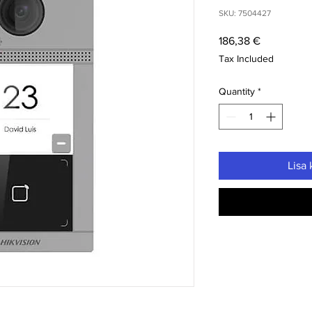
SKU: 7504427
Price
186,38 €
Tax Included
Quantity
*
Lisa 