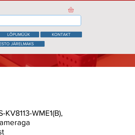
LÕPUMÜÜK
KONTAKT
ESTO JÄRELMAKS
DS-KV8113-WME1(B),
kaameraga
st