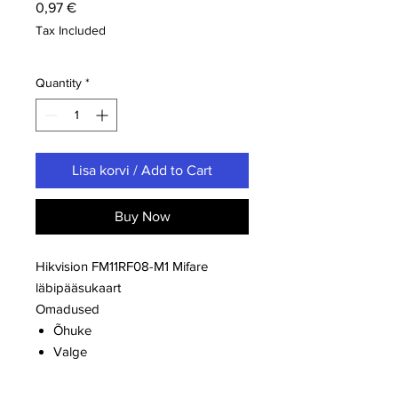
Price
0,97 €
Tax Included
Quantity
*
Lisa korvi / Add to Cart
Buy Now
Hikvision FM11RF08-M1 Mifare
läbipääsukaart
Omadused
Õhuke
Valge