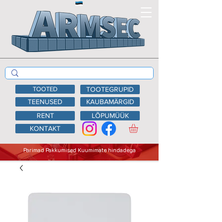
TOOTED
TOOTEGRUPID
TEENUSED
KAUBAMÄRGID
RENT
LÕPUMÜÜK
KONTAKT
Parimad Pakkumised Kuumimate hindadega