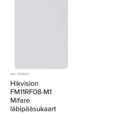
SKU: 7509827
Hikvision
FM11RF08-M1
Mifare
läbipääsukaart