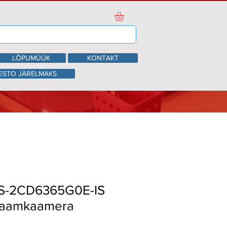
LÕPUMÜÜK
KONTAKT
ESTO JÄRELMAKS
DS-2CD6365G0E-IS
raamkaamera