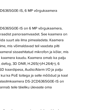
2CD6365G0E-IS, 6 MP võrgukaamera
2CD6365G0E-IS on 6 MP võrgukaamera,
-kraadist panoraamvaadet. See kaamera on
gida suurt ala ilma pimealadeta. Kaamera
me, mis võimaldavad teil vaadata pilti
aameral sisseehitatud mikrofon ja kõlar, mis
da kaamera kaudu. Kaamera omab ka palju
 defog, 3D DNR, H.265(+)/H.264(+), 6
SD kaardipesa, Audio/Alarm I/O ja palju
kui ka PoE toitega ja selle mõõdud ja kaal
 Kalasilmkaamera DS-2CD6365G0E-IS on
annab teile täieliku ülevaate oma