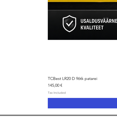
TCBest LR20 D 96tk patarei
Price
145,00 €
Tax Included