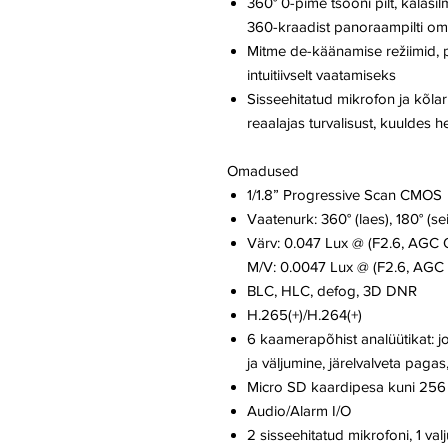
360° 0-pime tsooni pilt, kala
360-kraadist panoraampilti om
Mitme de-käänamise režiimid, pi
intuitiivselt vaatamiseks
Sisseehitatud mikrofon ja kõlar 
reaalajas turvalisust, kuuldes h
Omadused
1/1.8” Progressive Scan CMOS
Vaatenurk: 360° (laes), 180° (sei
Värv: 0.047 Lux @ (F2.6, AGC 
M/V: 0.0047 Lux @ (F2.6, AGC 
BLC, HLC, defog, 3D DNR
H.265(+)/H.264(+)
6 kaamerapõhist analüütikat: j
ja väljumine, järelvalveta pag
Micro SD kaardipesa kuni 25
Audio/Alarm I/O
2 sisseehitatud mikrofoni, 1 val