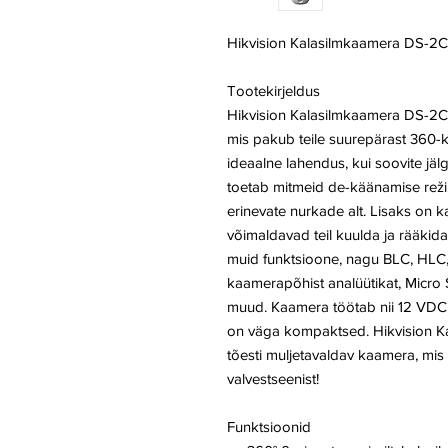
Hikvision Kalasilmkaamera DS-
Tootekirjeldus
Hikvision Kalasilmkaamera DS-
mis pakub teile suurepärast 360
ideaalne lahendus, kui soovite jäl
toetab mitmeid de-käänamise režii
erinevate nurkade alt. Lisaks on k
võimaldavad teil kuulda ja rääki
muid funktsioone, nagu BLC, HLC,
kaamerapõhist analüütikat, Micro 
muud. Kaamera töötab nii 12 VDC 
on väga kompaktsed. Hikvision
tõesti muljetavaldav kaamera, mis 
valvestseenist!
Funktsioonid