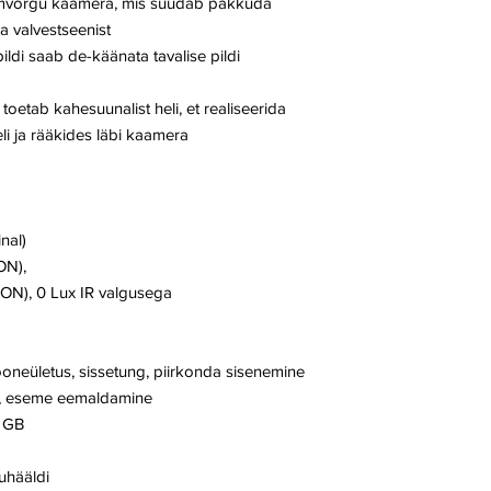
silmvõrgu kaamera, mis suudab pakkuda
a valvestseenist
ldi saab de-käänata tavalise pildi
toetab kahesuunalist heli, et realiseerida
eli ja rääkides läbi kaamera
nal)
ON),
ON), 0 Lux IR valgusega
ooneületus, sissetung, piirkonda sisenemine
as, eseme eemaldamine
6 GB
juhääldi