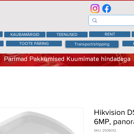
RENT
KAUBAMÄRGID
TEENUSED
TOOTE PÄRING
Transport/shipping
Parimad Pakkumised Kuumimate hindadega
Hikvision 
6MP, pano
SKU: 2506012