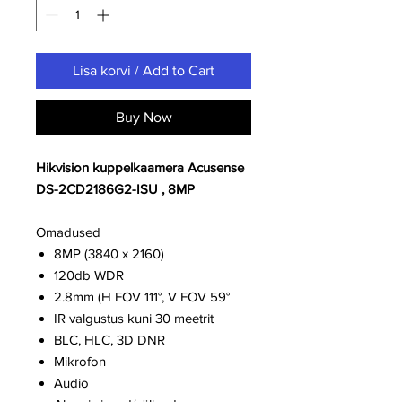
Lisa korvi / Add to Cart
Buy Now
Hikvision kuppelkaamera Acusense
DS-2CD2186G2-ISU , 8MP
Omadused
8MP (3840 x 2160)
120db WDR
2.8mm (H FOV 111°, V FOV 59°
IR valgustus kuni 30 meetrit
BLC, HLC, 3D DNR
Mikrofon
Audio