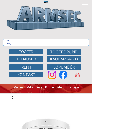
TOOTED
TOOTEGRUPID
TEENUSED
KAUBAMÄRGID
RENT
LÕPUMÜÜK
KONTAKT
Parimad Pakkumised Kuumimate hindadega