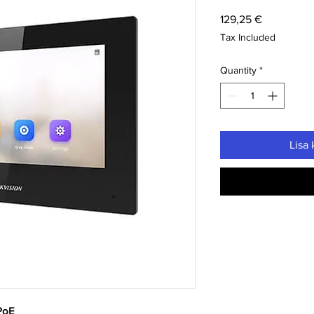
Price
129,25 €
Tax Included
Quantity
*
Lisa 
PoE