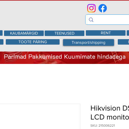
RENT
KAUBAMÄRGID
TEENUSED
TOOTE PÄRING
Transport/shipping
Parimad Pakkumised Kuumimate hindadega
Hikvision 
LCD monito
SKU: 215006221