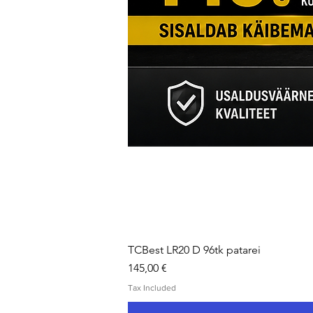
TCBest LR20 D 96tk patarei
Price
145,00 €
Tax Included