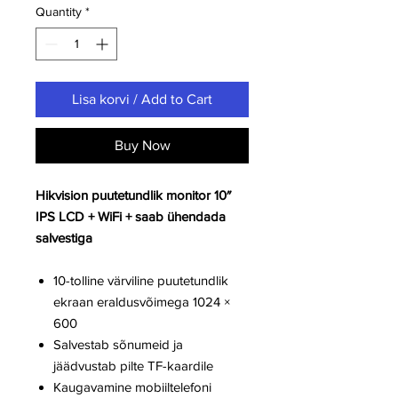
Quantity
*
Lisa korvi / Add to Cart
Buy Now
Hikvision puutetundlik monitor 10″
IPS LCD + WiFi + saab ühendada
salvestiga
10-tolline värviline puutetundlik
ekraan eraldusvõimega 1024 ×
600
Salvestab sõnumeid ja
jäädvustab pilte TF-kaardile
Kaugavamine mobiiltelefoni