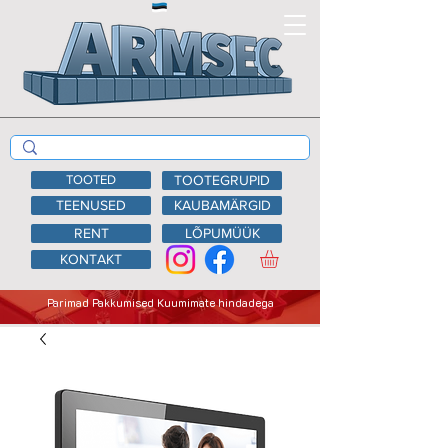
TOOTED
TOOTEGRUPID
TEENUSED
KAUBAMÄRGID
RENT
LÕPUMÜÜK
KONTAKT
Parimad Pakkumised Kuumimate hindadega