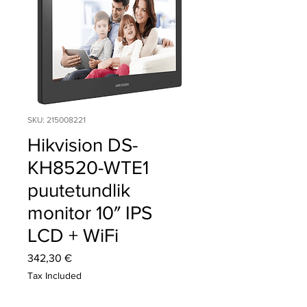
SKU: 215008221
Hikvision DS-
KH8520-WTE1
puutetundlik
monitor 10″ IPS
LCD + WiFi
Price
342,30 €
Tax Included