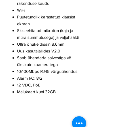
rakenduse kaudu
WiFi
Puutetundlik karastatud klaasist
ekraan
Sisseehitatud mikrofon (kaja ja
müra summutusega) ja valjuhääldi
Ultra õhuke disain 8,6mm
Uus kasutajaliides V2.0
Saab ühendada salvestiga või
üksikute kaameratega
10/100Mbps RJ45 võrguühendus
Alarm I/O: 8/2
12 VDC, PoE
Mälukaart kuni 32GB